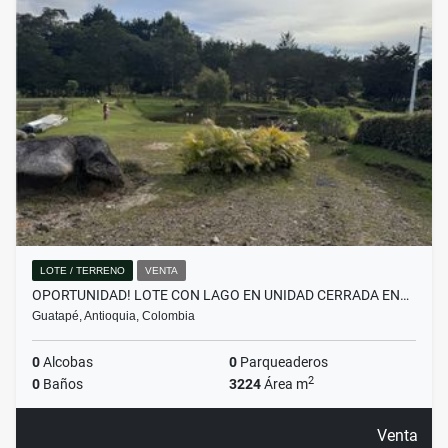
LOTE / TERRENO
VENTA
OPORTUNIDAD! LOTE CON LAGO EN UNIDAD CERRADA EN…
Guatapé, Antioquia, Colombia
0
Alcobas
0
Parqueaderos
2
0
Baños
3224
Área m
Venta