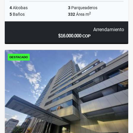
4
Alcobas
3
Parqueaderos
2
5
Baños
332
Área m
Arrendamiento
$16.000.000
COP
DESTACADO