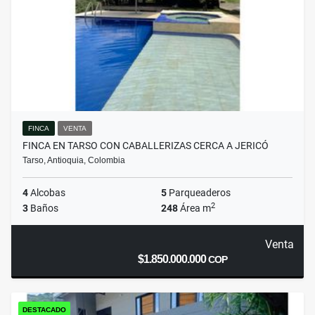
FINCA
VENTA
FINCA EN TARSO CON CABALLERIZAS CERCA A JERICÓ
Tarso, Antioquia, Colombia
4
Alcobas
5
Parqueaderos
2
3
Baños
248
Área m
Venta
$1.850.000.000
COP
DESTACADO