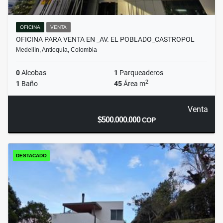
OFICINA
VENTA
OFICINA PARA VENTA EN _AV. EL POBLADO_CASTROPOL
Medellín, Antioquia, Colombia
0
Alcobas
1
Parqueaderos
2
1
Baño
45
Área m
Venta
$500.000.000
COP
DESTACADO