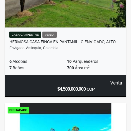
CASA CAMPESTRE
VENTA
HERMOSA CASA FINCA EN PANTANILLO ENVIGADO, ALTO…
Envigado, Antioquia, Colombia
6
Alcobas
10
Parqueaderos
2
7
Baños
700
Área m
Venta
$4.500.000.000
COP
DESTACADO