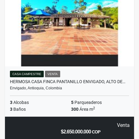
CASA CAMPESTRE
VENTA
HERMOSA CASA FINCA PANTANILLO ENVIGADO, ALTO DE…
Envigado, Antioquia, Colombia
3
Alcobas
5
Parqueaderos
2
3
Baños
300
Área m
Venta
$2.650.000.000
COP