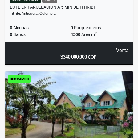
LOTE EN PARCELACION A 5 MIN DE TITIRIBI
Titiribí, Antioquia, Colombia
0
Alcobas
0
Parqueaderos
2
0
Baños
4500
Área m
Venta
$340.000.000
COP
DESTACADO