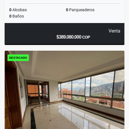
0
Alcobas
0
Parqueaderos
0
Baños
Venta
$389.080.000
COP
DESTACADO