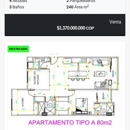
4
Alcobas
2
Parqueaderos
2
3
Baños
240
Área m
Venta
$1.370.000.000
COP
DESTACADO