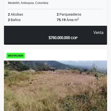
Medellín, Antioquia, Colombia
2
Alcobas
2
Parqueaderos
2
2
Baños
75.19
Área m
Venta
$760.000.000
COP
DESTACADO