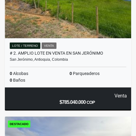
LOTE / TERRENO
VENTA
# 2. AMPLIO LOTE EN VENTA EN SAN JERÓNIMO
San Jerónimo, Antioquia, Colombia
0
Alcobas
0
Parqueaderos
0
Baños
Venta
$785.040.000
COP
DESTACADO