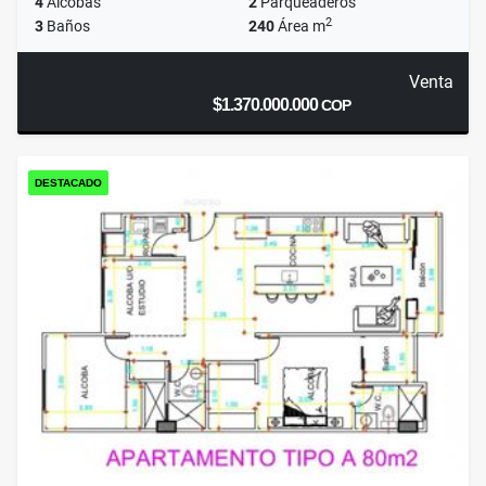
4
Alcobas
2
Parqueaderos
2
3
Baños
240
Área m
Venta
$1.370.000.000
COP
DESTACADO