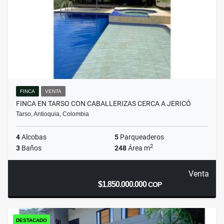
FINCA
VENTA
FINCA EN TARSO CON CABALLERIZAS CERCA A JERICÓ
Tarso, Antioquia, Colombia
4
Alcobas
5
Parqueaderos
2
3
Baños
248
Área m
Venta
$1.850.000.000
COP
DESTACADO