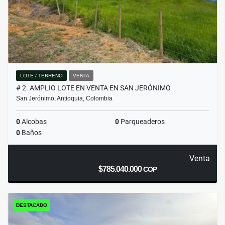
LOTE / TERRENO
VENTA
# 2. AMPLIO LOTE EN VENTA EN SAN JERÓNIMO
San Jerónimo, Antioquia, Colombia
0
Alcobas
0
Parqueaderos
0
Baños
Venta
$785.040.000
COP
DESTACADO