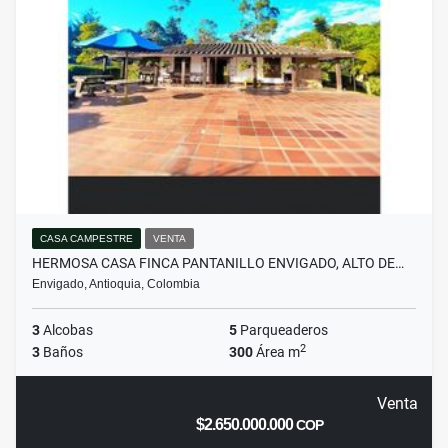
CASA CAMPESTRE
VENTA
HERMOSA CASA FINCA PANTANILLO ENVIGADO, ALTO DE…
Envigado, Antioquia, Colombia
3
Alcobas
5
Parqueaderos
2
3
Baños
300
Área m
Venta
$2.650.000.000
COP