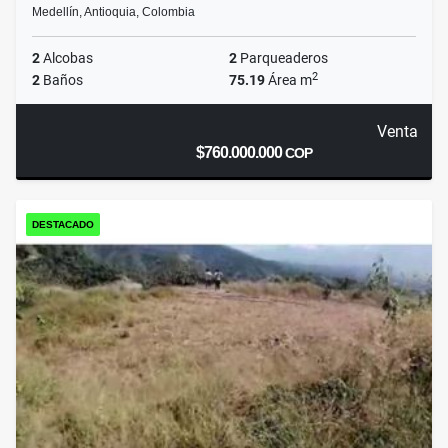
Medellín, Antioquia, Colombia
2
Alcobas
2
Parqueaderos
2
2
Baños
75.19
Área m
Venta
$760.000.000
COP
DESTACADO