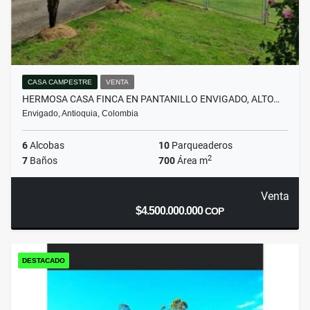
CASA CAMPESTRE
VENTA
HERMOSA CASA FINCA EN PANTANILLO ENVIGADO, ALTO…
Envigado, Antioquia, Colombia
6
Alcobas
10
Parqueaderos
2
7
Baños
700
Área m
Venta
$4.500.000.000
COP
DESTACADO