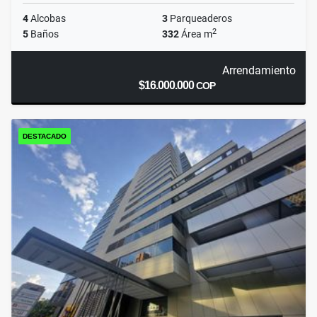
4
Alcobas
3
Parqueaderos
2
5
Baños
332
Área m
Arrendamiento
$16.000.000
COP
DESTACADO