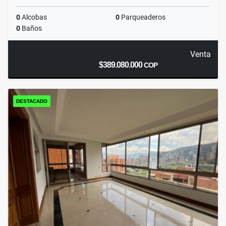
0
Alcobas
0
Parqueaderos
0
Baños
Venta
$389.080.000
COP
DESTACADO