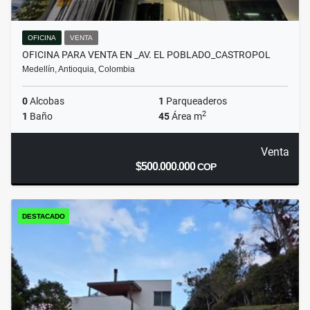
OFICINA
VENTA
OFICINA PARA VENTA EN _AV. EL POBLADO_CASTROPOL
Medellín, Antioquia, Colombia
0
Alcobas
1
Parqueaderos
2
1
Baño
45
Área m
Venta
$500.000.000
COP
DESTACADO