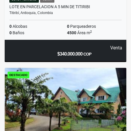
LOTE EN PARCELACION A 5 MIN DE TITIRIBI
Titiribí, Antioquia, Colombia
0
Alcobas
0
Parqueaderos
2
0
Baños
4500
Área m
Venta
$340.000.000
COP
DESTACADO