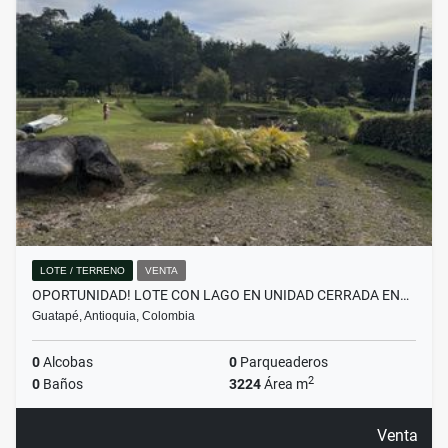
LOTE / TERRENO
VENTA
OPORTUNIDAD! LOTE CON LAGO EN UNIDAD CERRADA EN…
Guatapé, Antioquia, Colombia
0
Alcobas
0
Parqueaderos
2
0
Baños
3224
Área m
Venta