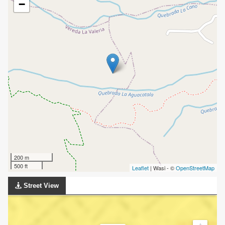
−
200 m
500 ft
Leaflet
| Wasi - ©
OpenStreetMap
Street View