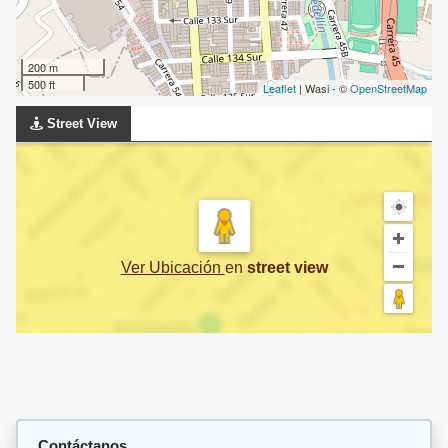
200 m
500 ft
Leaflet
| Wasi - ©
OpenStreetMap
Street View
Ver Ubicación
en
street view
Contáctanos