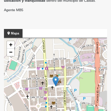
ubicación y tranquilidad
dentro del municipio de Caldas.
Agente MB5
Mapa
+
−