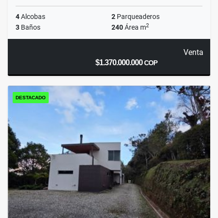
4
Alcobas
2
Parqueaderos
2
3
Baños
240
Área m
Venta
$1.370.000.000
COP
DESTACADO