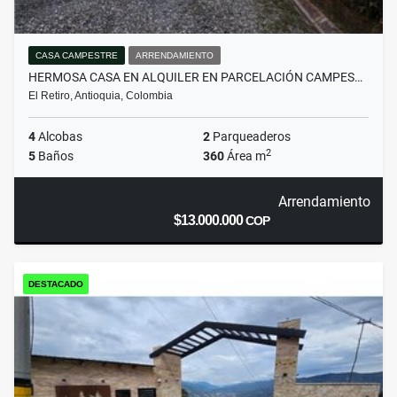
CASA CAMPESTRE
ARRENDAMIENTO
HERMOSA CASA EN ALQUILER EN PARCELACIÓN CAMPES…
El Retiro, Antioquia, Colombia
4
Alcobas
2
Parqueaderos
2
5
Baños
360
Área m
Arrendamiento
$13.000.000
COP
DESTACADO