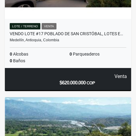
LOTE / TERRENO
VENTA
VENDO LOTE #17 POBLADO DE SAN CRISTÓBAL, LOTES E…
Medellín, Antioquia, Colombia
0
Alcobas
0
Parqueaderos
0
Baños
Venta
$620.000.000
COP