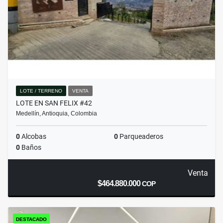
LOTE / TERRENO
VENTA
LOTE EN SAN FELIX #42
Medellín, Antioquia, Colombia
0
Alcobas
0
Parqueaderos
0
Baños
Venta
$464.880.000
COP
DESTACADO