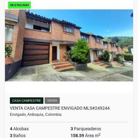
DESTACADO
CASA CAMPESTRE
VENTA
VENTA CASA CAMPESTRE ENVIGADO MLS#249244
Envigado, Antioquia, Colombia
4
Alcobas
3
Parqueaderos
2
3
Baños
158.59
Área m