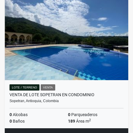
LOTE / TERRENO
VENTA
VENTA DE LOTE SOPETRAN EN CONDOMINIO
Sopetran, Antioquia, Colombia
0
Alcobas
0
Parqueaderos
2
0
Baños
189
Área m