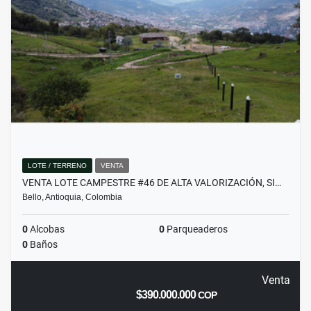
LOTE / TERRENO
VENTA
VENTA LOTE CAMPESTRE #46 DE ALTA VALORIZACIÓN, SI…
Bello, Antioquia, Colombia
0
Alcobas
0
Parqueaderos
0
Baños
Venta
$390.000.000
COP