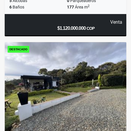
5
Alcobas
0
Parqueaderos
2
6
Baños
177
Área m
Venta
$1.120.000.000
COP
DESTACADO