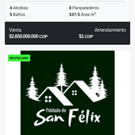
4
Alcobas
8
Parqueaderos
2
5
Baños
337.5
Área m
Venta
Arrendamiento
$2.650.000.000
$1
COP
COP
DESTACADO