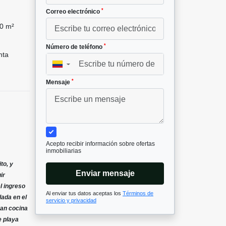
*
Correo electrónico
0 m²
*
Número de teléfono
nta
▼
*
Mensaje
Acepto recibir información sobre ofertas
inmobiliarias
to, y
Enviar mensaje
ir
l ingreso
Al enviar tus datos aceptas los
Términos de
lada en el
servicio y privacidad
ran cocina
e playa