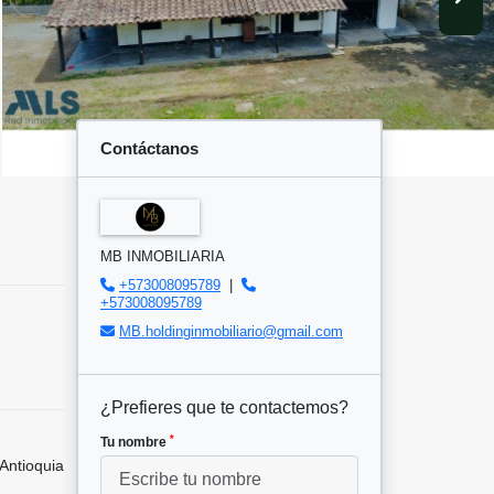
Contáctanos
MB INMOBILIARIA
+573008095789
|
+573008095789
MB.holdinginmobiliario@gmail.com
¿Prefieres que te contactemos?
*
Tu nombre
Antioquia