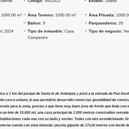
idente
Código:
9502522
Estado:
Usado
1000.00 m²
Área Terreno:
1000.00 m²
Área Privada:
1000.0
Baños:
9
Parqueaderos:
20
n:
2024
Tipo de inmueble:
Casa
Tipo de negocio:
Ve
Campestre
ca a 1 km del parque de Santa fe de Antioquia y justo a la entrada de Pan Gordi
l casco urbano, lo que permitiría desarrollo comercial. (posibilidad de constru
ante para la zona, gracias a que tiene muy buen área de frente que linda con e
on un lote de 15.000 mt, una casa principal de 1.000 metros construidos remode
9 habitaciones cada una con su baño y vestier. Todas con aire acondicionado. G
e externa cuenta con zona húmeda: piscina gigante de 17x18 metros con borde d