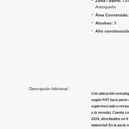
Zona / barrio:
Occ
Antioqueño
Área Construida:
Alcobas:
9
Año construcció
Descripción Adicional :
Con ubicación estratégi
según POT hace parte de
supermercado o restaur
a la vereda). Cuenta c
2024, distribuidos en 
industrial! En la part