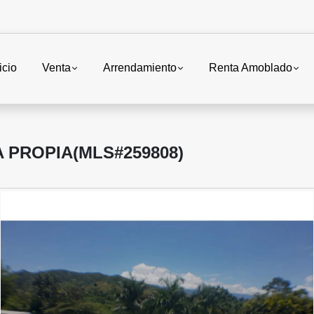
icio
Venta
Arrendamiento
Renta Amoblado
 PROPIA(MLS#259808)