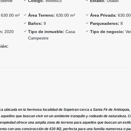
idente
Código:
9488603
Estado:
Usado
630.00 m²
Área Terreno:
630.00 m²
Área Privada:
630.00
Baños:
9
Parqueaderos:
8
n:
2020
Tipo de inmueble:
Casa
Tipo de negocio:
Ve
Campestre
ción:
ca ubicada en la hermosa localidad de Sopetran cerca a Santa Fë de Antioquia,
 aquellos que buscan vivir en un ambiente tranquilo y rodeado de naturaleza. 
 propiedad ofrece una amplia zona de terreno para aquellos que buscan un estil
nta con una construcción de 630 M2, perfecta para una familia numerosa o pa