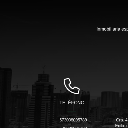
Inmobiliaria es
TELÉFONO
+573008095789
Cra. 4
Edific