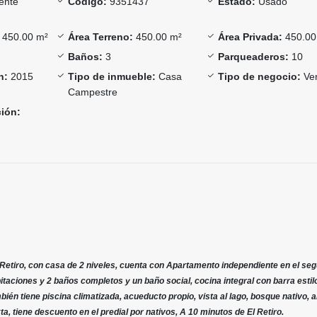
ente
Código:
9351437
Estado:
Usado
450.00 m²
Área Terreno:
450.00 m²
Área Privada:
450.00
Baños:
3
Parqueaderos:
10
n:
2015
Tipo de inmueble:
Casa
Tipo de negocio:
Ve
Campestre
ción:
 Retiro, con casa de 2 niveles, cuenta con Apartamento independiente en el se
itaciones y 2 baños completos y un baño social, cocina integral con barra estil
ién tiene piscina climatizada, acueducto propio, vista al lago, bosque nativo, 
xta, tiene descuento en el predial por nativos, A 10 minutos de El Retiro.