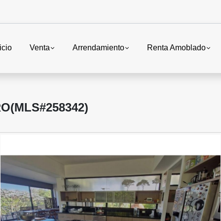
icio
Venta
Arrendamiento
Renta Amoblado
RO(MLS#258342)