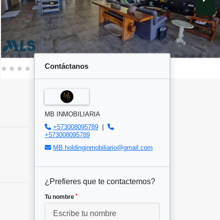
Contáctanos
MB INMOBILIARIA
+573008095789
|
+573008095789
MB.holdinginmobiliario@gmail.com
¿Prefieres que te contactemos?
*
Tu nombre