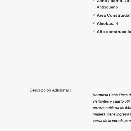
Zona / barrio:
Ori
Antioqueño
Área Construida:
Alcobas:
4
Año construcció
Descripción Adicional :
Hermosa Casa Finca de
visitantes y cuarto úti
terraza cubierta de 64m
madera, tiene ingreso p
cerca de la vereda pan