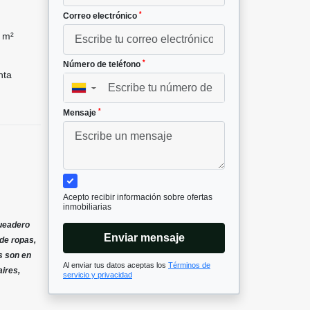
*
Correo electrónico
 m²
*
Número de teléfono
nta
▼
*
Mensaje
Acepto recibir información sobre ofertas
inmobiliarias
queadero
Enviar mensaje
 de ropas,
s son en
Al enviar tus datos aceptas los
Términos de
aires,
servicio y privacidad