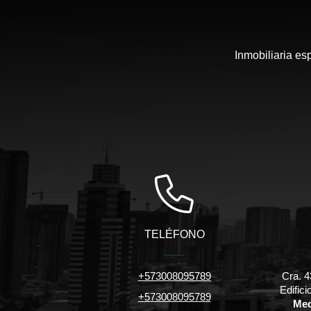
Inmobiliaria es
TELÉFONO
+573008095789
Cra. 4
Edific
+573008095789
Med