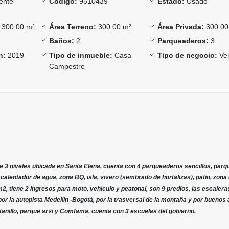
ente
Código:
9510439
Estado:
Usado
300.00 m²
Área Terreno:
300.00 m²
Área Privada:
300.00
Baños:
2
Parqueaderos:
3
n:
2019
Tipo de inmueble:
Casa
Tipo de negocio:
Ve
Campestre
 3 niveles ubicada en Santa Elena, cuenta con 4 parqueaderos sencillos, par
l, calentador de agua, zona BQ, isla, vivero (sembrado de hortalizas), patio, zona
2, tiene 2 ingresos para moto, vehículo y peatonal, son 9 predios, las escalera
or la autopista Medellín -Bogotá, por la trasversal de la montaña y por buenos 
tanillo, parque arvi y Comfama, cuenta con 3 escuelas del gobierno.