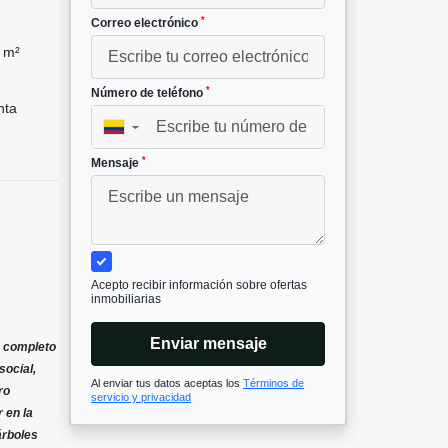
*
Correo electrónico
 m²
*
Número de teléfono
nta
▼
*
Mensaje
Acepto recibir información sobre ofertas
inmobiliarias
Enviar mensaje
o completo
social,
Al enviar tus datos aceptas los
Términos de
ro
servicio y privacidad
 en la
árboles