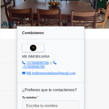
Contáctanos
MB INMOBILIARIA
+573008095789
|
+573008095789
MB.holdinginmobiliario@gmail.com
¿Prefieres que te contactemos?
*
Tu nombre