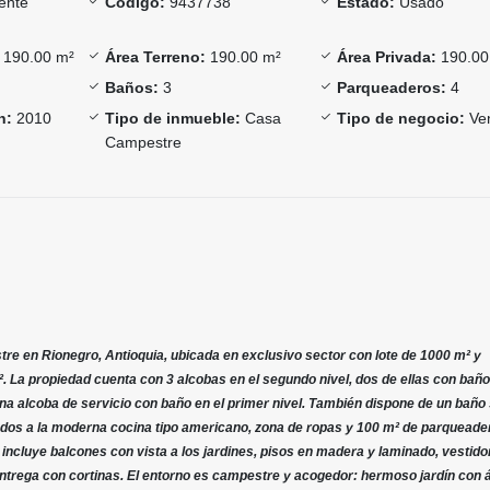
ente
Código:
9437738
Estado:
Usado
190.00 m²
Área Terreno:
190.00 m²
Área Privada:
190.00
Baños:
3
Parqueaderos:
4
n:
2010
Tipo de inmueble:
Casa
Tipo de negocio:
Ve
Campestre
 en Rionegro, Antioquia, ubicada en exclusivo sector con lote de 1000 m² y
. La propiedad cuenta con 3 alcobas en el segundo nivel, dos de ellas con bañ
na alcoba de servicio con baño en el primer nivel. También dispone de un baño 
dos a la moderna cocina tipo americano, zona de ropas y 100 m² de parqueade
incluye balcones con vista a los jardines, pisos en madera y laminado, vestidor
 entrega con cortinas. El entorno es campestre y acogedor: hermoso jardín con 