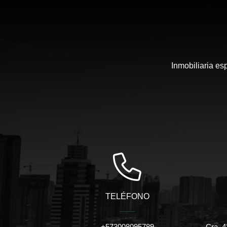
Inmobiliaria es
TELÉFONO
+573008095789
Cra. 4