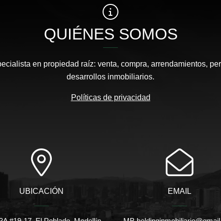
QUIÉNES SOMOS
pecialista en propiedad raíz: venta, compra, arrendamientos, pe
desarrollos inmobiliarios.
Políticas de privacidad
UBICACIÓN
EMAIL
3A #19-17, El Poblado, Medellín.
MB.holdinginmobiliario@gmai