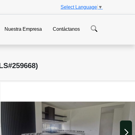
Select Language
▼
Nuestra Empresa
Contáctanos
S#259668)