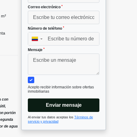
*
Correo electrónico
 m²
*
Número de teléfono
nta
▼
*
Mensaje
Acepto recibir información sobre ofertas
inmobiliarias
a con
Enviar mensaje
til,
on portón
Al enviar tus datos aceptas los
Términos de
 segunda
servicio y privacidad
or de agua