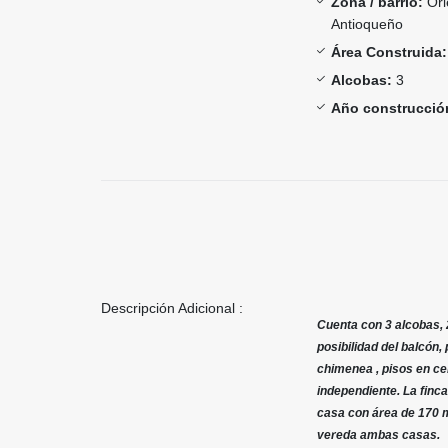
Zona / barrio:
Ori
Antioqueño
Área Construida:
Alcobas:
3
Año construcció
Descripción Adicional :
Cuenta con 3 alcobas, 
posibilidad del balcón,
chimenea , pisos en ce
independiente. La finc
casa con área de 170 m
vereda ambas casas.