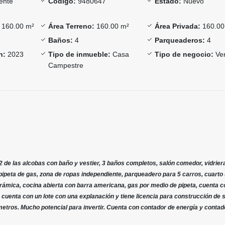
ente
Código:
9480647
Estado:
Nuevo
160.00 m²
Área Terreno:
160.00 m²
Área Privada:
160.00
Baños:
4
Parqueaderos:
4
n:
2023
Tipo de inmueble:
Casa
Tipo de negocio:
Ve
Campestre
2 de las alcobas con baño y vestier, 3 baños completos, salón comedor, vidrier
 pipeta de gas, zona de ropas independiente, parqueadero para 5 carros, cuarto ú
rámica, cocina abierta con barra americana, gas por medio de pipeta, cuenta c
a cuenta con un lote con una explanación y tiene licencia para construcción de
etros. Mucho potencial para invertir. Cuenta con contador de energía y contad