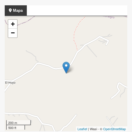
Mapa
+
−
200 m
500 ft
Leaflet
| Wasi - ©
OpenStreetMap