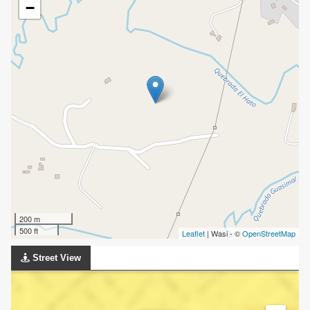
−
200 m
500 ft
Leaflet
| Wasi - ©
OpenStreetMap
Street View