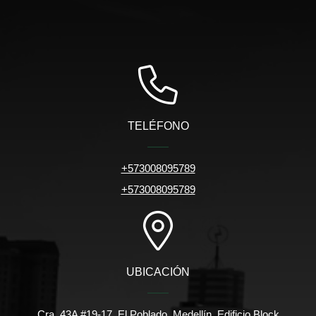
TELÉFONO
+573008095789
+573008095789
UBICACIÓN
Cra. 43A #19-17, El Poblado, Medellín. Edificio Block