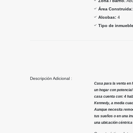
Zona / barrio:
Abu
Área Construida:
Alcobas:
4
Tipo de inmueble
Descripción Adicional :
Casa para la venta en 
un hogar con potencial
casa cuenta con: 4 habi
Kennedy, a media cuadr
Aunque necesita remode
tus sueños o en una in
una ubicación céntrica 