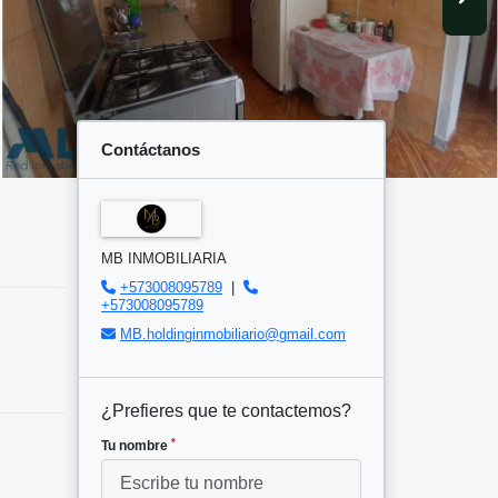
Contáctanos
MB INMOBILIARIA
+573008095789
|
+573008095789
MB.holdinginmobiliario@gmail.com
¿Prefieres que te contactemos?
*
Tu nombre