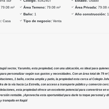
rra Sur
Código:
8342407
Estado:
Usado
79.08 m²
Área Terreno:
79.08 m²
Área Privada:
79.08 
Baño:
1
Año construcción:
1
:
Casa
Tipo de negocio:
Venta
Itagüí sector, Yarumito, esta propiedad, con una ubicación, es ideal para quien
 para personalizar según sus gustos y necesidades. Con un área total de 79 m²
taciones, 1 baño, cocina amplia y patio, la propiedad esta cerca al Colegio Joh
a de la vía hacia La Estrella, con acceso a transporte público y comercio cerc
laciones, esta propiedad ofrece un excelente potencial para convertirse en e
versión rentable. ¡Aprovecha esta oportunidad para darle tu toque personal y di
y tranquila en Itagüí