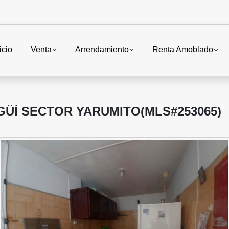
icio
Venta
Arrendamiento
Renta Amoblado
GÜÍ SECTOR YARUMITO(MLS#253065)