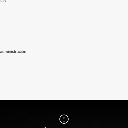
nas :
 administración :