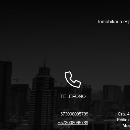
Inmobiliaria es
TELÉFONO
+573008095789
Cra. 4
Edific
+573008095789
Med