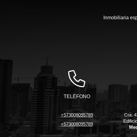
Inmobiliaria es
TELÉFONO
+573008095789
Cra. 4
Edific
+573008095789
Med