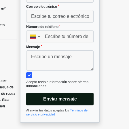
*
Correo electrónico
 m²
nta
*
Número de teléfono
▼
*
Mensaje
 sus
Acepto recibir información sobre ofertas
inmobiliarias
nes, 4 de
a de ropas
Enviar mensaje
. Esta
ien
Al enviar tus datos aceptas los
Términos de
servicio y privacidad