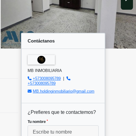
Contáctanos
MB INMOBILIARIA
+573008095789
|
+573008095789
MB.holdinginmobiliario@gmail.com
¿Prefieres que te contactemos?
*
Tu nombre