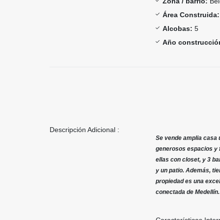
Zona / barrio:
Bel
Área Construida:
Alcobas:
5
Año construcció
Descripción Adicional :
Se vende amplia casa u
generosos espacios y f
ellas con closet, y 3 
y un patio. Además, ti
propiedad es una excel
conectada de Medellín.
Características Inter