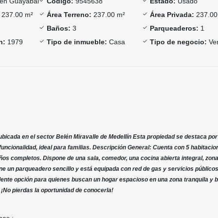
én Guayabal
Código:
9545638
Estado:
Usado
237.00 m²
Área Terreno:
237.00 m²
Área Privada:
237.00
Baños:
3
Parqueaderos:
1
n:
1979
Tipo de inmueble:
Casa
Tipo de negocio:
Ve
bicada en el sector Belén Miravalle de Medellín Esta propiedad se destaca por
uncionalidad, ideal para familias. Descripción General: Cuenta con 5 habitacio
baños completos. Dispone de una sala, comedor, una cocina abierta integral, zon
ene un parqueadero sencillo y está equipada con red de gas y servicios públicos
ente opción para quienes buscan un hogar espacioso en una zona tranquila y b
 ¡No pierdas la oportunidad de conocerla!
nas :