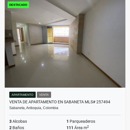
DESTACADO
APARTAMENTO
VENTA
VENTA DE APARTAMENTO EN SABANETA MLS# 257494
Sabaneta, Antioquia, Colombia
3
Alcobas
1
Parqueaderos
2
2
Baños
111
Área m