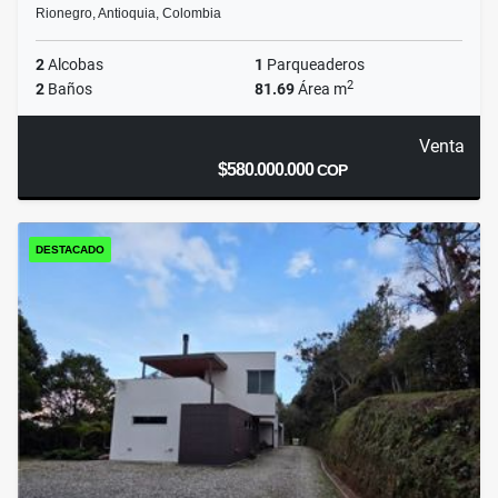
Rionegro, Antioquia, Colombia
2
Alcobas
1
Parqueaderos
2
2
Baños
81.69
Área m
Venta
$580.000.000
COP
DESTACADO