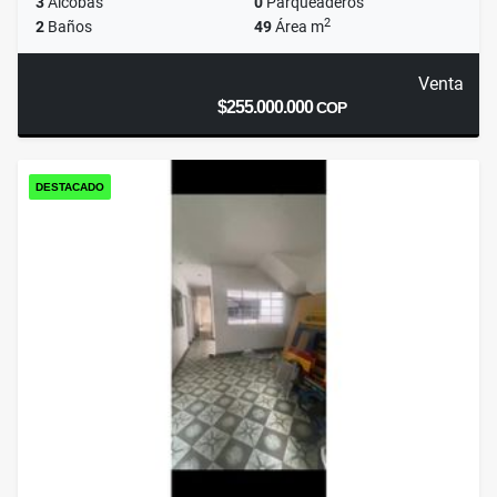
3
Alcobas
0
Parqueaderos
2
2
Baños
49
Área m
Venta
$255.000.000
COP
DESTACADO