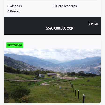
0
Alcobas
0
Parqueaderos
0
Baños
Venta
$590.000.000
COP
DESTACADO