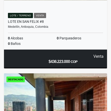
LOTE / TERRENO
VENTA
LOTE EN SAN FELIX #8
Medellín, Antioquia, Colombia
0
Alcobas
0
Parqueaderos
0
Baños
Venta
$436.223.000
COP
DESTACADO