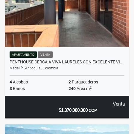
APARTAMENTO
VENTA
PENTHOUSE CERCA A VIVA LAURELES CON EXCELENTE VI…
Medellín, Antioquia, Colombia
4
Alcobas
2
Parqueaderos
2
3
Baños
240
Área m
Venta
$1.370.000.000
COP