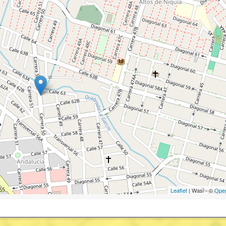
Leaflet
| Wasi - ©
Ope