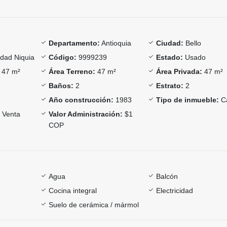
Departamento:
Antioquia
Ciudad:
Bello
dad Niquia
Código:
9999239
Estado:
Usado
47 m²
Área Terreno:
47 m²
Área Privada:
47 m²
Baños:
2
Estrato:
2
Año construcción:
1983
Tipo de inmueble:
C
Venta
Valor Administración:
$1
COP
Agua
Balcón
Cocina integral
Electricidad
Suelo de cerámica / mármol