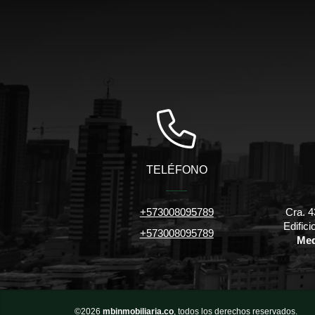
TELÉFONO
+573008095789
Cra. 4
Edific
+573008095789
Med
©2026
mbinmobiliaria.co
, todos los derechos reservados.