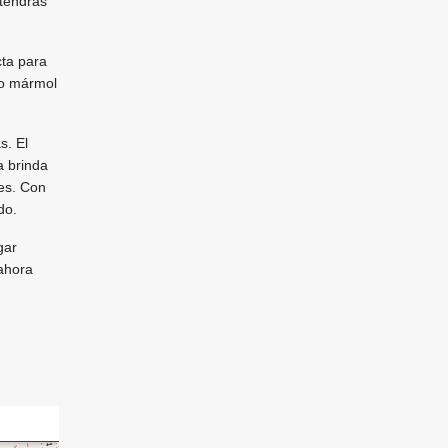
 tendrás
cta para
 o mármol
s. El
a brinda
res. Con
do.
gar
 ahora