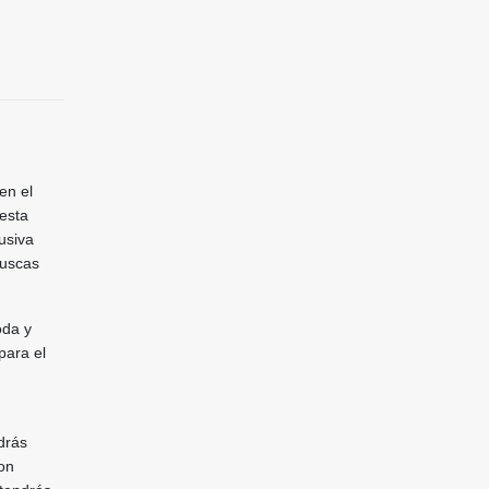
en el
 esta
usiva
buscas
oda y
para el
drás
con