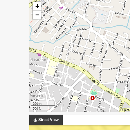
+
−
200 m
500 ft
Street View