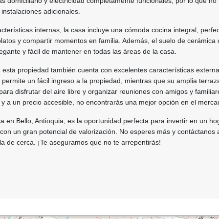
as domiciliario y electricidad completamente funcionales, por lo que no
instalaciones adicionales.
cterísticas internas, la casa incluye una cómoda cocina integral, perfe
 platos y compartir momentos en familia. Además, el suelo de cerámica
egante y fácil de mantener en todas las áreas de la casa.
 esta propiedad también cuenta con excelentes características externa
ermite un fácil ingreso a la propiedad, mientras que su amplia terraz
para disfrutar del aire libre y organizar reuniones con amigos y familia
 y a un precio accesible, no encontrarás una mejor opción en el merca
a en Bello, Antioquia, es la oportunidad perfecta para invertir en un ho
 con un gran potencial de valorización. No esperes más y contáctanos
a de cerca. ¡Te aseguramos que no te arrepentirás!