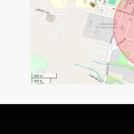
200 m
500 ft