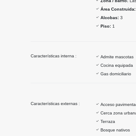
Zona / barrio:
Las
Área Construida:
Alcobas:
3
Piso:
1
Características interna :
Admite mascotas
Cocina equipada
Gas domiciliario
Características externas :
Acceso paviment
Cerca zona urban
Terraza
Bosque nativos