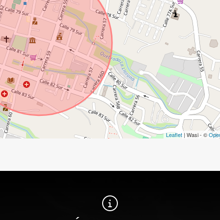
Leaflet
| Wasi - ©
Ope