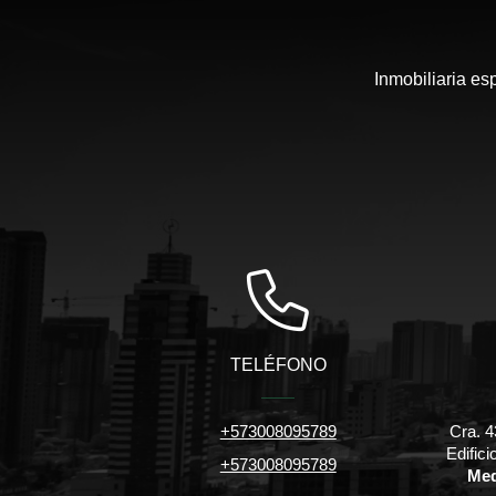
Inmobiliaria es
TELÉFONO
+573008095789
Cra. 4
Edific
+573008095789
Med