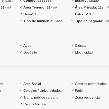
 Brisas
Código:
7393289
Estado:
Usado
117 m²
Área Terreno:
117 m²
Área Privada:
117 m²
Baño:
1
Estrato:
3
Tipo de inmueble:
Casa
Tipo de negocio:
Ve
Agua
Clósets
Depósito
Electricidad
ado
Área Social
Centros comerciales
a
Colegios / Universidades
Patio
Trans. público cercano
Zona residencial
Centro Médico