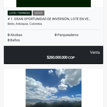
LOTE / TERRENO
VENTA
# 1. GRAN OPORTUNIDAD DE INVERSIÓN, LOTE EN VE…
Bello, Antioquia, Colombia
0
Alcobas
0
Parqueaderos
0
Baños
Venta
$260.000.000
COP