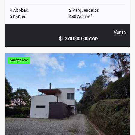
4
Alcobas
2
Parqueaderos
2
3
Baños
240
Área m
Venta
$1.370.000.000
COP
DESTACADO