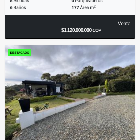
5
Alcobas
0
Parqueaderos
2
6
Baños
177
Área m
Venta
$1.120.000.000
COP
DESTACADO