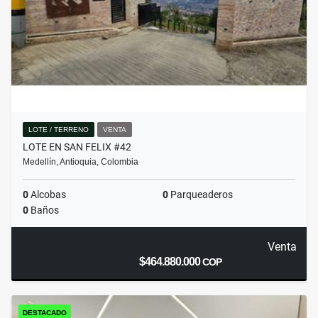
LOTE / TERRENO
VENTA
LOTE EN SAN FELIX #42
Medellín, Antioquia, Colombia
0
Alcobas
0
Parqueaderos
0
Baños
Venta
$464.880.000
COP
DESTACADO