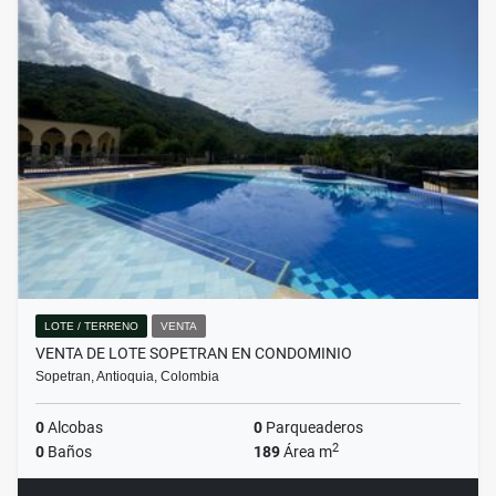
LOTE / TERRENO
VENTA
VENTA DE LOTE SOPETRAN EN CONDOMINIO
Sopetran, Antioquia, Colombia
0
Alcobas
0
Parqueaderos
2
0
Baños
189
Área m