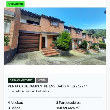
DESTACADO
CASA CAMPESTRE
VENTA
VENTA CASA CAMPESTRE ENVIGADO MLS#249244
Envigado, Antioquia, Colombia
4
Alcobas
3
Parqueaderos
2
3
Baños
158.59
Área m