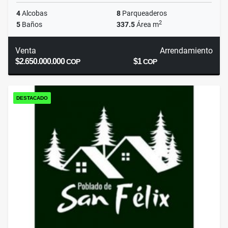
4
Alcobas
8
Parqueaderos
2
5
Baños
337.5
Área m
Venta
Arrendamiento
$2.650.000.000
$1
COP
COP
DESTACADO