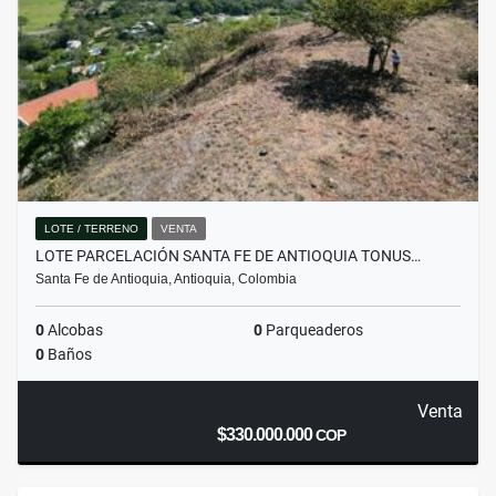
LOTE / TERRENO
VENTA
LOTE PARCELACIÓN SANTA FE DE ANTIOQUIA TONUS…
Santa Fe de Antioquia, Antioquia, Colombia
0
Alcobas
0
Parqueaderos
0
Baños
Venta
$330.000.000
COP