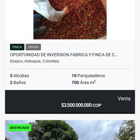
FINCA
VENTA
OPORTUNIDAD DE INVERSION FABRICA Y FINCA DE C…
Ebejico, Antioquia, Colombia
5
Alcobas
10
Parqueaderos
2
2
Baños
700
Área m
Venta
$3.500.000.000
COP
DESTACADO