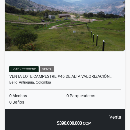
LOTE / TERRENO
VENTA
VENTA LOTE CAMPESTRE #46 DE ALTA VALORIZACIÓN…
Bello, Antioquia, Colombia
0
Alcobas
0
Parqueaderos
0
Baños
Venta
$390.000.000
COP