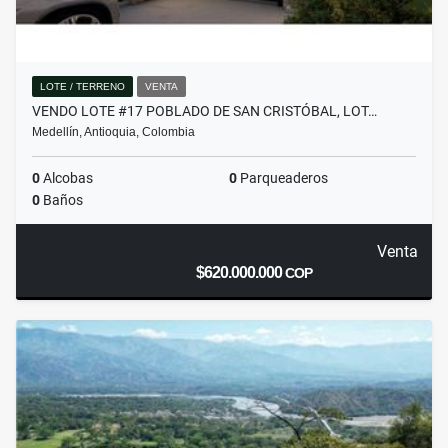
LOTE / TERRENO
VENTA
VENDO LOTE #17 POBLADO DE SAN CRISTÓBAL, LOT…
Medellín, Antioquia, Colombia
0
Alcobas
0
Parqueaderos
0
Baños
Venta
$620.000.000
COP