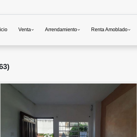
icio
Venta
Arrendamiento
Renta Amoblado
63)