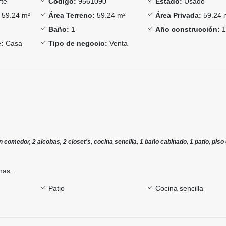
te
Código:
9561090
Estado:
Usado
59.24 m²
Área Terreno:
59.24 m²
Área Privada:
59.24 
Baño:
1
Año construcción:
1
:
Casa
Tipo de negocio:
Venta
 comedor, 2 alcobas, 2 closet's, cocina sencilla, 1 baño cabinado, 1 patio, piso
nas :
Patio
Cocina sencilla