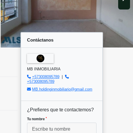
Contáctanos
MB INMOBILIARIA
+573008095789
|
+573008095789
MB.holdinginmobiliario@gmail.com
¿Prefieres que te contactemos?
*
Tu nombre