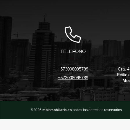
TELÉFONO
+573008095789
Cra. 4
Edific
+573008095789
Med
©2026
mbinmobiliaria.co
, todos los derechos reservados.