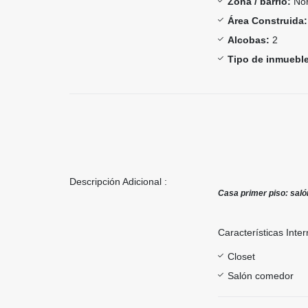
Zona / barrio:
Nor
Área Construida:
Alcobas:
2
Tipo de inmueble
Descripción Adicional :
Casa primer piso: salón
Características Inter
Closet
Salón comedor