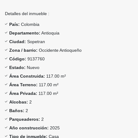
Detalles del inmueble :
País:
Colombia
Departamento:
Antioquia
Ciudad:
Sopetran
Zona / barrio:
Occidente Antioqueño
Código:
9137760
Estado:
Nuevo
Área Construida:
117.00 m²
Área Terreno:
117.00 m²
Área Privada:
117.00 m²
Alcobas:
2
Baños:
2
Parqueaderos:
2
Año construcción:
2025
Tipo de inmueble:
Casa