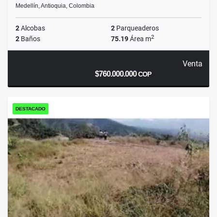
Medellín, Antioquia, Colombia
2
Alcobas
2
Parqueaderos
2
2
Baños
75.19
Área m
Venta
$760.000.000
COP
DESTACADO