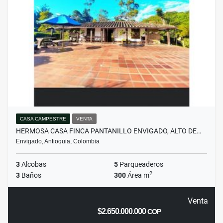
CASA CAMPESTRE
VENTA
HERMOSA CASA FINCA PANTANILLO ENVIGADO, ALTO DE…
Envigado, Antioquia, Colombia
3
Alcobas
5
Parqueaderos
2
3
Baños
300
Área m
Venta
$2.650.000.000
COP