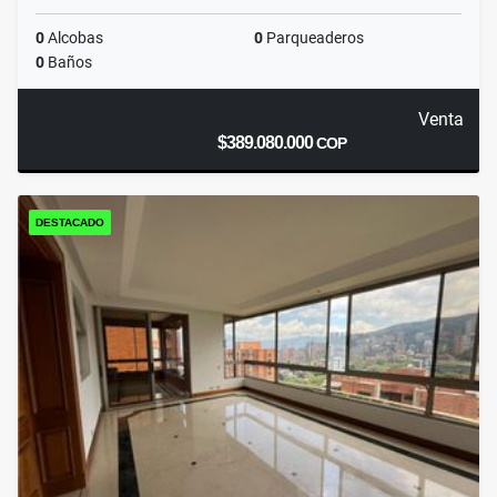
0
Alcobas
0
Parqueaderos
0
Baños
Venta
$389.080.000
COP
DESTACADO