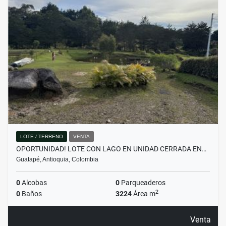
LOTE / TERRENO
VENTA
OPORTUNIDAD! LOTE CON LAGO EN UNIDAD CERRADA EN…
Guatapé, Antioquia, Colombia
0
Alcobas
0
Parqueaderos
2
0
Baños
3224
Área m
Venta