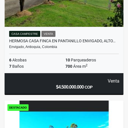
CASA CAMPESTRE
VENTA
HERMOSA CASA FINCA EN PANTANILLO ENVIGADO, ALTO…
Envigado, Antioquia, Colombia
6
Alcobas
10
Parqueaderos
2
7
Baños
700
Área m
Venta
$4.500.000.000
COP
DESTACADO