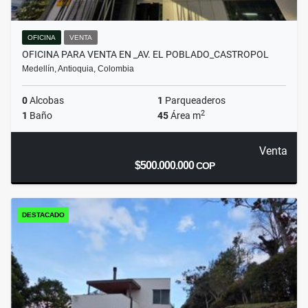
OFICINA
VENTA
OFICINA PARA VENTA EN _AV. EL POBLADO_CASTROPOL
Medellín, Antioquia, Colombia
0
Alcobas
1
Parqueaderos
2
1
Baño
45
Área m
Venta
$500.000.000
COP
DESTACADO