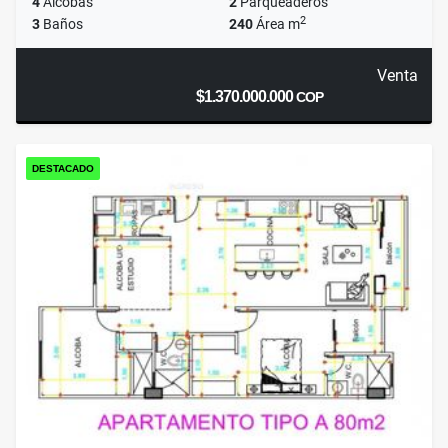
4
Alcobas
2
Parqueaderos
2
3
Baños
240
Área m
Venta
$1.370.000.000
COP
DESTACADO