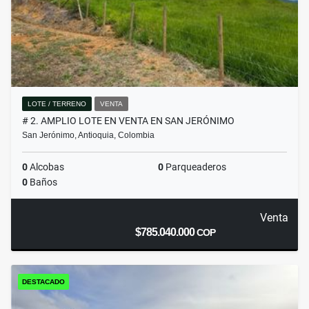
LOTE / TERRENO
VENTA
# 2. AMPLIO LOTE EN VENTA EN SAN JERÓNIMO
San Jerónimo, Antioquia, Colombia
0
Alcobas
0
Parqueaderos
0
Baños
Venta
$785.040.000
COP
DESTACADO