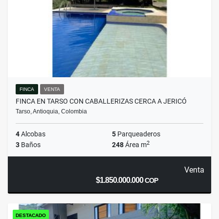
FINCA
VENTA
FINCA EN TARSO CON CABALLERIZAS CERCA A JERICÓ
Tarso, Antioquia, Colombia
4
Alcobas
5
Parqueaderos
2
3
Baños
248
Área m
Venta
$1.850.000.000
COP
DESTACADO