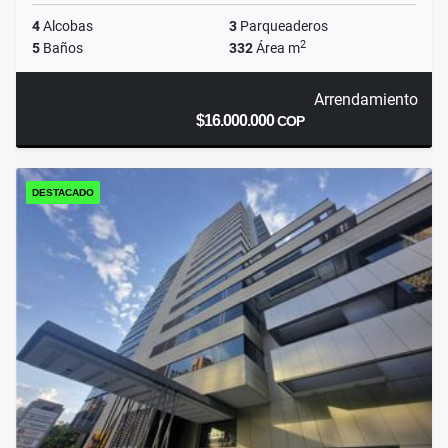
4
Alcobas
3
Parqueaderos
2
5
Baños
332
Área m
Arrendamiento
$16.000.000
COP
DESTACADO