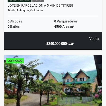
LOTE EN PARCELACION A 5 MIN DE TITIRIBI
Titiribí, Antioquia, Colombia
0
Alcobas
0
Parqueaderos
2
0
Baños
4500
Área m
Venta
$340.000.000
COP
DESTACADO