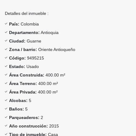
Detalles del inmueble :
País:
Colombia
Departamento:
Antioquia
Ciudad:
Guarne
Zona / barrio:
Oriente Antioqueño
Código:
9495215
Estado:
Usado
Área Construida:
400.00 m²
Área Terreno:
400.00 m²
Área Privada:
400.00 m²
Alcobas:
5
Baños:
5
Parqueaderos:
2
Año construcción:
2015
Tipo de inmueble:
Casa