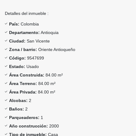
Detalles del inmueble :
País:
Colombia
Departamento:
Antioquia
Ciudad:
San Vicente
Zona / barrio:
Oriente Antioqueño
Código:
9547699
Estado:
Usado
Área Construida:
84.00 m²
Área Terreno:
84.00 m²
Área Privada:
84.00 m²
Alcobas:
2
Baños:
2
Parqueaderos:
1
Año construcción:
2000
Tipo de inmueble:
Casa