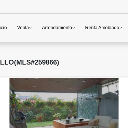
icio
Venta
Arrendamiento
Renta Amoblado
LLO(MLS#259866)