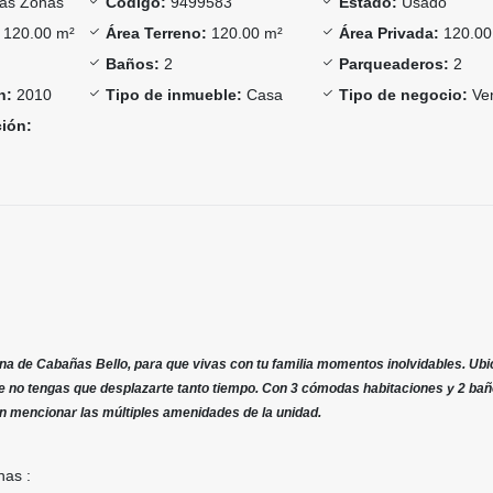
as Zonas
Código:
9499583
Estado:
Usado
120.00 m²
Área Terreno:
120.00 m²
Área Privada:
120.00
Baños:
2
Parqueaderos:
2
n:
2010
Tipo de inmueble:
Casa
Tipo de negocio:
Ve
ción:
a de Cabañas Bello, para que vivas con tu familia momentos inolvidables. Ub
 no tengas que desplazarte tanto tiempo. Con 3 cómodas habitaciones y 2 bañ
sin mencionar las múltiples amenidades de la unidad.
nas :