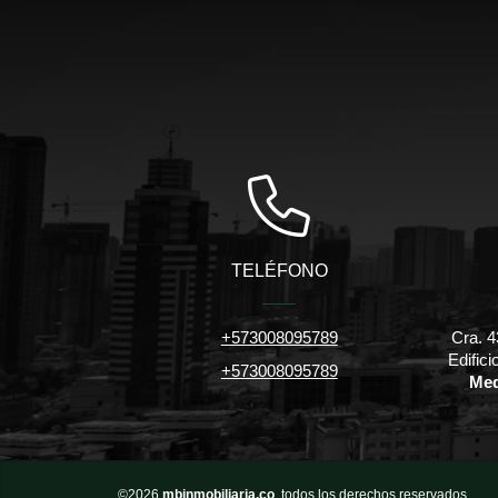
TELÉFONO
+573008095789
Cra. 4
Edific
+573008095789
Med
©2026
mbinmobiliaria.co
, todos los derechos reservados.