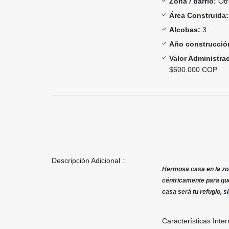
Zona / barrio:
Otr
Área Construida:
Alcobas:
3
Año construcció
Valor Administra
$600.000 COP
Descripción Adicional :
Hermosa casa en la zon
céntricamente para que
casa será tu refugio, 
Características Inter