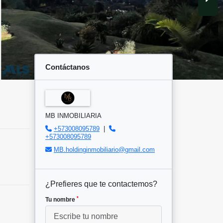
Contáctanos
MB INMOBILIARIA
+573008095789
|
+573008095789
MB.holdinginmobiliario@gmail.com
¿Prefieres que te contactemos?
*
Tu nombre