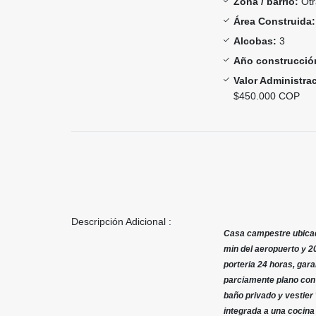
Zona / barrio:
Otr
Área Construida:
Alcobas:
3
Año construcció
Valor Administra
$450.000 COP
Descripción Adicional :
Casa campestre ubicada
min del aeropuerto y 2
porteria 24 horas, gara
parciamente plano con á
baño privado y vestier
integrada a una cocina