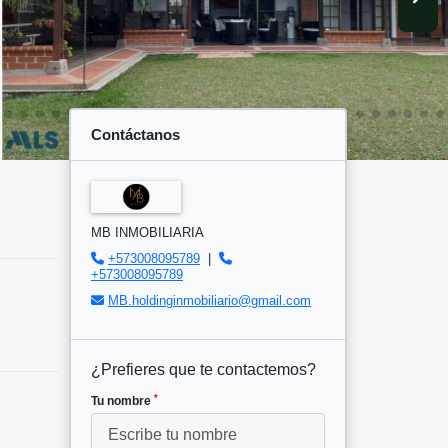
Contáctanos
MB INMOBILIARIA
+573008095789
|
+573008095789
MB.holdinginmobiliario@gmail.com
¿Prefieres que te contactemos?
*
Tu nombre