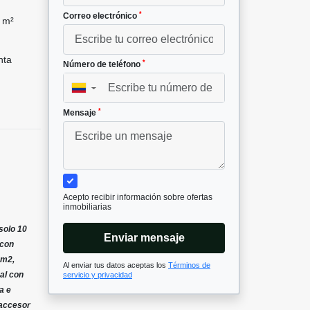
*
Correo electrónico
 m²
nta
*
Número de teléfono
▼
*
Mensaje
Acepto recibir información sobre ofertas
inmobiliarias
solo 10
Enviar mensaje
 con
 m2,
Al enviar tus datos aceptas los
Términos de
al con
servicio y privacidad
a e
 accesor