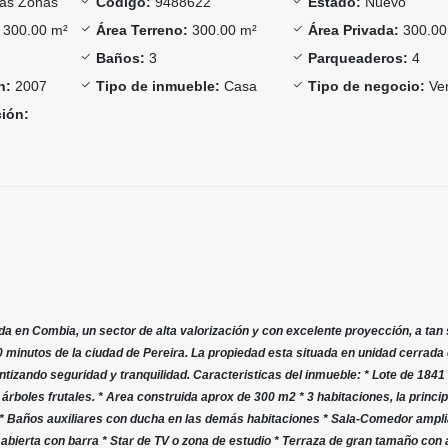
as Zonas
Código:
9488622
Estado:
Nuevo
300.00 m²
Área Terreno:
300.00 m²
Área Privada:
300.00
Baños:
3
Parqueaderos:
4
n:
2007
Tipo de inmueble:
Casa
Tipo de negocio:
Ve
ción:
 en Combia, un sector de alta valorización y con excelente proyección, a tan 
0 minutos de la ciudad de Pereira. La propiedad esta situada en unidad cerrada
ntizando seguridad y tranquilidad. Caracteristicas del inmueble: * Lote de 1841
rboles frutales. * Area construida aprox de 300 m2 * 3 habitaciones, la princip
 * Baños auxiliares con ducha en las demás habitaciones * Sala-Comedor ampli
 abierta con barra * Star de TV o zona de estudio * Terraza de gran tamaño con