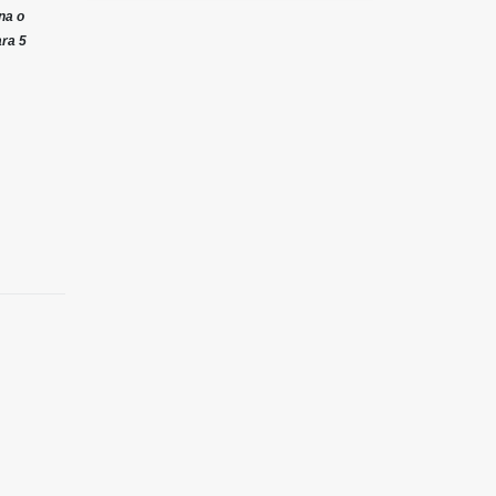
na o
ara 5