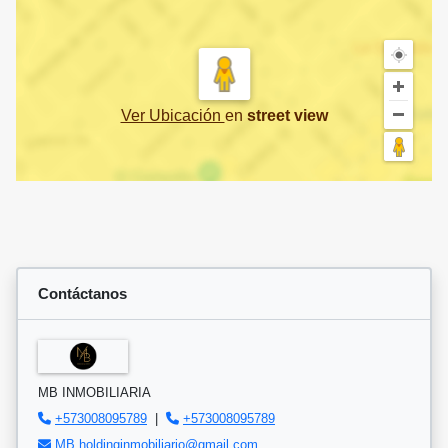
Ver Ubicación
en
street view
Contáctanos
MB INMOBILIARIA
+573008095789
|
+573008095789
MB.holdinginmobiliario@gmail.com