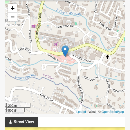
+
−
200 m
500 ft
Leaflet
| Wasi - ©
OpenStreetMap
Street View