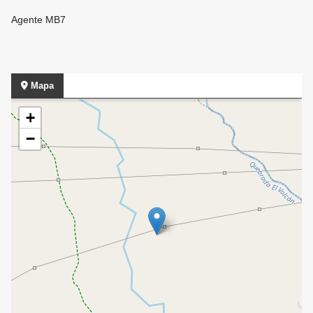
Agente MB7
Mapa
+
−