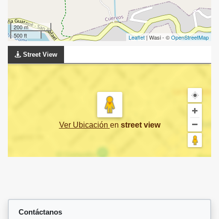
200 m
500 ft
Leaflet
| Wasi - ©
OpenStreetMap
Street View
Ver Ubicación
en
street view
Contáctanos