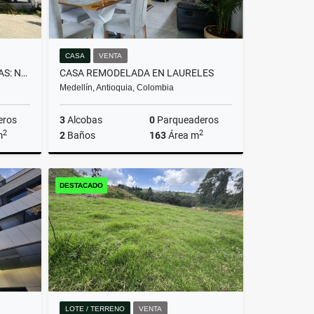
CASA
VENTA
EXCLUSIVO LOTE EN LAS PALMAS: NATURALEZA Y PASIÓN EQUINA
CASA REMODELADA EN LAURELES
Medellín, Antioquia, Colombia
eros
3
Alcobas
0
Parqueaderos
2
2
m
2
Baños
163
Área m
Venta
Venta
DESTACADO
$750.000.000
LOTE / TERRENO
VENTA