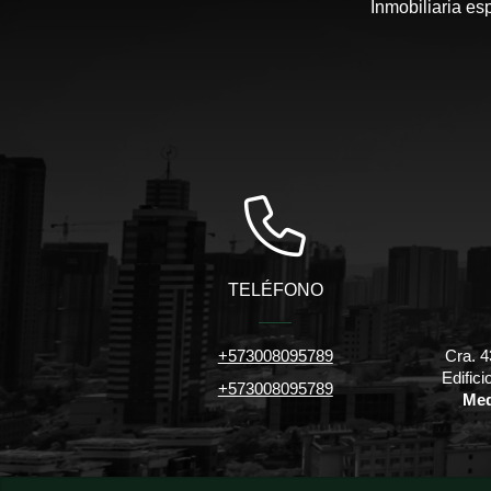
Inmobiliaria es
TELÉFONO
+573008095789
Cra. 4
Edific
+573008095789
Med