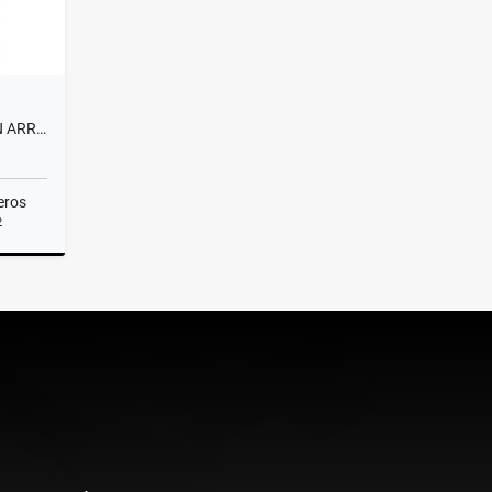
APARTAMENTO DE 332 MTRS EN ARRIENDO EN EL POBLADO, MEDELLÍN
eros
2
miento