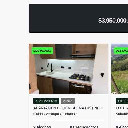
$3.950.000
DESTACADO
DESTAC
APARTAMENTO
VENTA
LOTE 
APARTAMENTO CON BUENA DISTRIBUCIÓN Y ENTORNO TRANQUILO EN CALDAS
LOTES
Caldas, Antioquia, Colombia
Sabanet
2
Alcobas
0
Parqueaderos
0
Alco