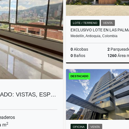
LOTE / TERRENO
VENTA
Medellín, Antioquia, Colombia
0
Alcobas
2
Parquead
0
Baños
1260
Área 
DESTACADO
$1.790.000.000
ADO: VISTAS, ESP…
eaderos
2
a m
OFICINA
VENTA