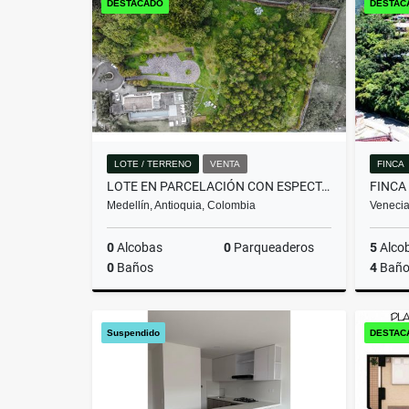
DESTACADO
DESTAC
$800.000.000
LOTE / TERRENO
VENTA
FINCA
LOTE EN PARCELACIÓN CON ESPECTACULAR VISTA SOBRE MEDELLÍN
FINCA
Medellín, Antioquia, Colombia
Venecia
0
Alcobas
0
Parqueaderos
5
Alco
0
Baños
4
Baño
Venta
Suspendido
DESTAC
$3.428.000.000