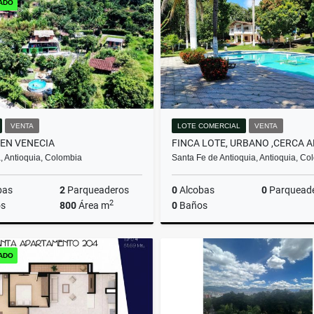
ADO
$2.650.000.000
$550.000.000
VENTA
LOTE COMERCIAL
VENTA
 EN VENECIA
, Antioquia, Colombia
Santa Fe de Antioquia, Antioquia, Co
bas
2
Parqueaderos
0
Alcobas
0
Parquead
2
s
800
Área m
0
Baños
Venta
ADO
$350.000.000
$3.200.000.000