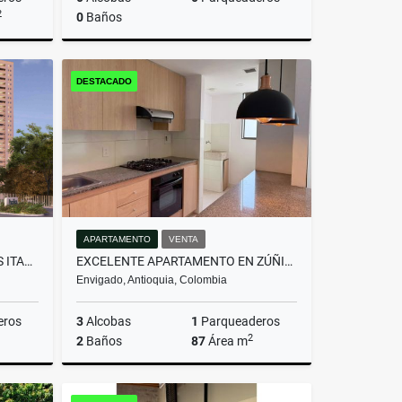
2
0
Baños
miento
Venta
DESTACADO
$350.000.000
APARTAMENTO
VENTA
APTO PARA ESTRENAR DITAIRES ITAGUI
EXCELENTE APARTAMENTO EN ZÚÑIGA | UBICACIÓN ESTRATÉGICA Y SEGURA
Envigado, Antioquia, Colombia
eros
3
Alcobas
1
Parqueaderos
2
2
Baños
87
Área m
Venta
Venta