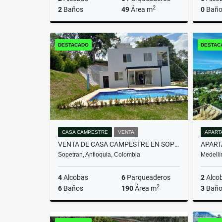
2
2
Baños
49
Área m
0
Baño
Venta
DESTACADO
DESTAC
$267.000.000
CASA CAMPESTRE
VENTA
APART
VENTA DE CASA CAMPESTRE EN SOPETRAN (MLS#251476)
Sopetran, Antioquia, Colombia
Medellí
4
Alcobas
6
Parqueaderos
2
Alco
2
6
Baños
190
Área m
3
Baño
Venta