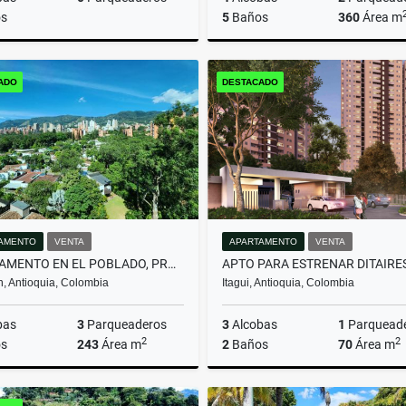
s
5
Baños
360
Área m
Venta
Arrenda
ADO
DESTACADO
$950.000.000
$13.000.000
AMENTO
VENTA
APARTAMENTO
VENTA
APARTAMENTO EN EL POBLADO, PROYECTO NUEVO PARA DISEÑAR A TU ESTILO
n, Antioquia, Colombia
Itagui, Antioquia, Colombia
bas
3
Parqueaderos
3
Alcobas
1
Parquead
2
2
s
243
Área m
2
Baños
70
Área m
Venta