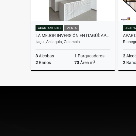
APARTAMENTO
VENTA
APART
LA MEJOR INVERSIÓN EN ITAGÜÍ: APARTAMENTO CON GRAN UBICACIÓN.
Itagui, Antioquia, Colombia
Rionegr
3
Alcobas
1
Parqueaderos
2
Alco
2
2
Baños
73
Área m
2
Baño
Venta
$600.000.000