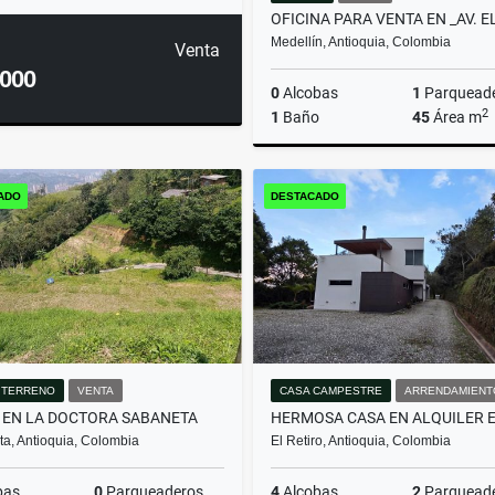
Medellín, Antioquia, Colombia
Venta
.000
0
Alcobas
1
Parquead
2
1
Baño
45
Área m
ADO
DESTACADO
$500.000.000
/ TERRENO
VENTA
CASA CAMPESTRE
ARRENDAMIENT
 EN LA DOCTORA SABANETA
a, Antioquia, Colombia
El Retiro, Antioquia, Colombia
bas
0
Parqueaderos
4
Alcobas
2
Parquead