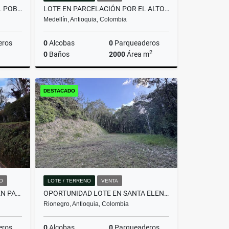
OFICINA PARA VENTA EN _AV. EL POBLADO_CASTROPOL
LOTE EN PARCELACIÓN POR EL ALTO DE PALMAS CON LICENCIA
Medellín, Antioquia, Colombia
eros
0
Alcobas
0
Parqueaderos
2
0
Baños
2000
Área m
Venta
Venta
DESTACADO
$700.000.000
O
LOTE / TERRENO
VENTA
HERMOSA CASA EN ALQUILER EN PARCELACIÓN CAMPESTRE EN EL RETIRO
OPORTUNIDAD LOTE EN SANTA ELENA RODEADO DE BOSQUE
Rionegro, Antioquia, Colombia
eros
0
Alcobas
0
Parqueaderos