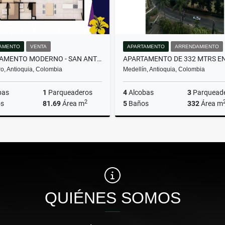
AMENTO
VENTA
APARTAMENTO
ARRENDAMIENTO
APARTAMENTO MODERNO - SAN ANTONIO DE PEREIRA
o, Antioquia, Colombia
Medellín, Antioquia, Colombia
bas
1
Parqueaderos
4
Alcobas
3
Parquead
2
s
81.69
Área m
5
Baños
332
Área m
Venta
Arrenda
$580.000.000
$16.000.000
QUIÉNES SOMOS