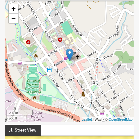
+
−
200 m
500 ft
Leaflet
| Wasi - ©
OpenStreetMap
Street View