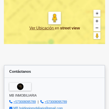
Ver Ubicación
en
street view
Contáctanos
MB INMOBILIARIA
+573008095789
|
+573008095789
MB.holdinginmobiliario@gmail.com