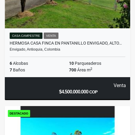
CASA CAMPESTRE
VENTA
HERMOSA CASA FINCA EN PANTANILLO ENVIGADO, ALTO…
Envigado, Antioquia, Colombia
6
Alcobas
10
Parqueaderos
2
7
Baños
700
Área m
Venta
$4.500.000.000
COP
DESTACADO