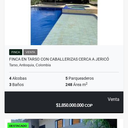
FINCA
VENTA
FINCA EN TARSO CON CABALLERIZAS CERCA A JERICÓ
Tarso, Antioquia, Colombia
4
Alcobas
5
Parqueaderos
2
3
Baños
248
Área m
Venta
$1.850.000.000
COP
DESTACADO