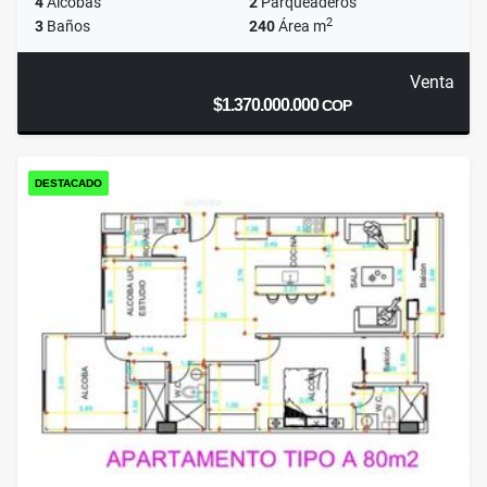
4
Alcobas
2
Parqueaderos
2
3
Baños
240
Área m
Venta
$1.370.000.000
COP
DESTACADO