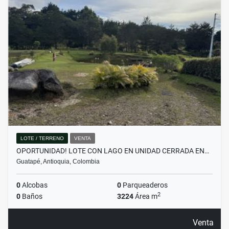
LOTE / TERRENO
VENTA
OPORTUNIDAD! LOTE CON LAGO EN UNIDAD CERRADA EN…
Guatapé, Antioquia, Colombia
0
Alcobas
0
Parqueaderos
2
0
Baños
3224
Área m
Venta