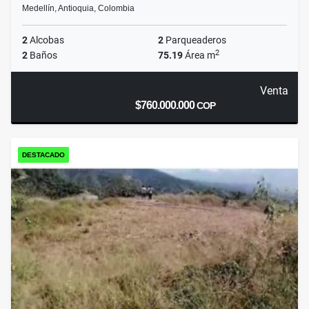
Medellín, Antioquia, Colombia
2
Alcobas
2
Parqueaderos
2
2
Baños
75.19
Área m
Venta
$760.000.000
COP
DESTACADO