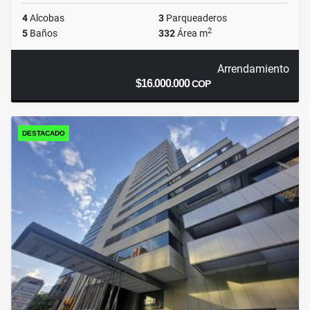
4
Alcobas
3
Parqueaderos
2
5
Baños
332
Área m
Arrendamiento
$16.000.000
COP
DESTACADO