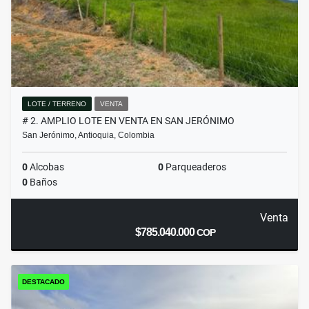
LOTE / TERRENO
VENTA
# 2. AMPLIO LOTE EN VENTA EN SAN JERÓNIMO
San Jerónimo, Antioquia, Colombia
0
Alcobas
0
Parqueaderos
0
Baños
Venta
$785.040.000
COP
DESTACADO