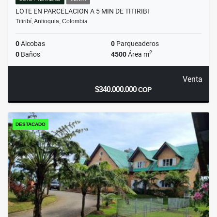
LOTE EN PARCELACION A 5 MIN DE TITIRIBI
Titiribí, Antioquia, Colombia
0
Alcobas
0
Parqueaderos
2
0
Baños
4500
Área m
Venta
$340.000.000
COP
DESTACADO