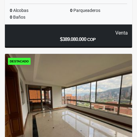
0
Alcobas
0
Parqueaderos
0
Baños
Venta
$389.080.000
COP
DESTACADO