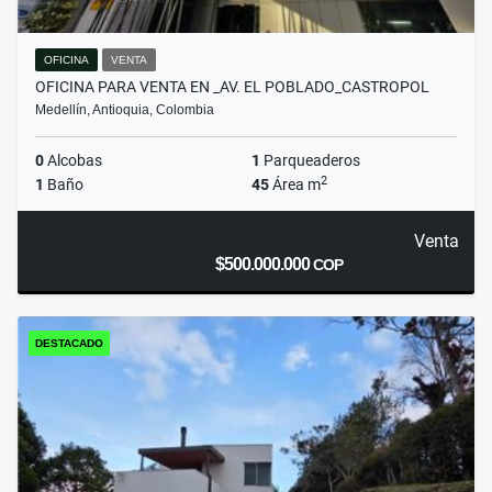
OFICINA
VENTA
OFICINA PARA VENTA EN _AV. EL POBLADO_CASTROPOL
Medellín, Antioquia, Colombia
0
Alcobas
1
Parqueaderos
2
1
Baño
45
Área m
Venta
$500.000.000
COP
DESTACADO