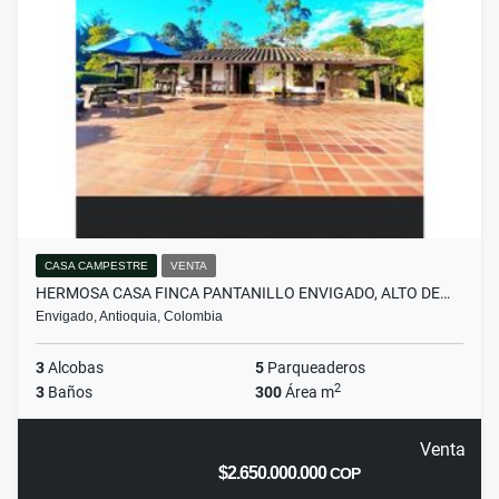
CASA CAMPESTRE
VENTA
HERMOSA CASA FINCA PANTANILLO ENVIGADO, ALTO DE…
Envigado, Antioquia, Colombia
3
Alcobas
5
Parqueaderos
2
3
Baños
300
Área m
Venta
$2.650.000.000
COP