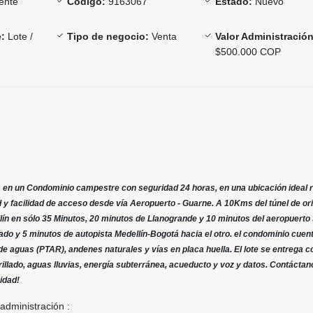
ente
Código:
9163067
Estado:
Nuevo
:
Lote /
Tipo de negocio:
Venta
Valor Administración
$500.000 COP
s en un Condominio campestre con seguridad 24 horas, en una ubicación ideal 
d y facilidad de acceso desde vía Aeropuerto - Guarne. A 10Kms del túnel de ori
lín en sólo 35 Minutos, 20 minutos de Llanogrande y 10 minutos del aeropuerto
ado y 5 minutos de autopista Medellín-Bogotá hacia el otro. el condominio cuen
de aguas (PTAR), andenes naturales y vías en placa huella. El lote se entrega c
illado, aguas lluvias, energía subterránea, acueducto y voz y datos. Contáctan
idad!
 administración :