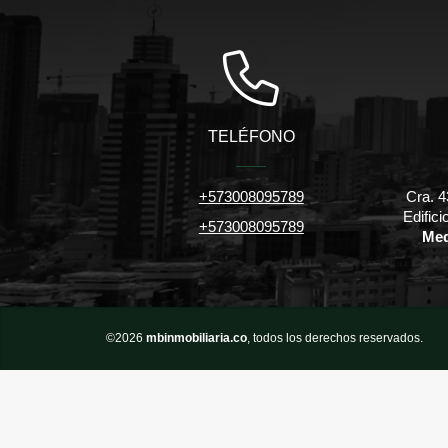
TELÉFONO
+573008095789
Cra. 4
Edific
+573008095789
Med
©2026
mbinmobiliaria.co
, todos los derechos reservados.