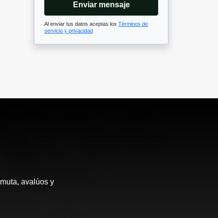
Enviar mensaje
Al enviar tus datos aceptas los
Términos de
servicio y privacidad
rmuta, avalúos y