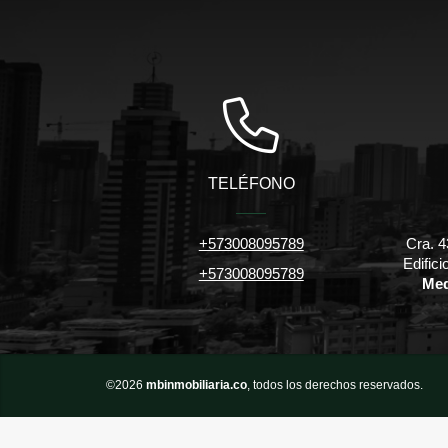
TELÉFONO
+573008095789
Cra. 4
Edific
+573008095789
Med
©2026
mbinmobiliaria.co
, todos los derechos reservados.