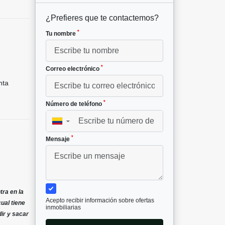
¿Prefieres que te contactemos?
*
Tu nombre
*
Correo electrónico
nta
*
Número de teléfono
▼
*
Mensaje
tra en la
Acepto recibir información sobre ofertas
ual tiene
inmobiliarias
dir y sacar