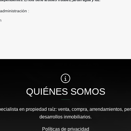
dependientes. El lote tiene arboles frutales, jardin agua y luz.
 administración :
n
QUIÉNES SOMOS
pecialista en propiedad raíz: venta, compra, arrendamientos, pe
desarrollos inmobiliarios.
Políticas de privacidad