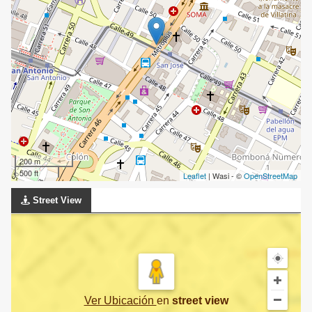
200 m
500 ft
Leaflet
| Wasi - ©
OpenStreetMap
Street View
Ver Ubicación
en
street view