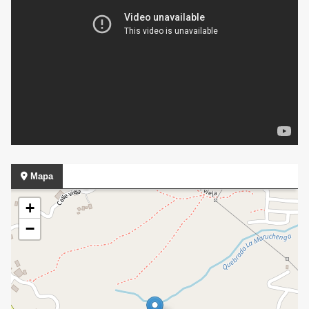
Mapa
+
−