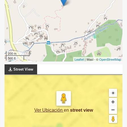
200 m
500 ft
Leaflet
| Wasi - ©
OpenStreetMap
Street View
Ver Ubicación
en
street view