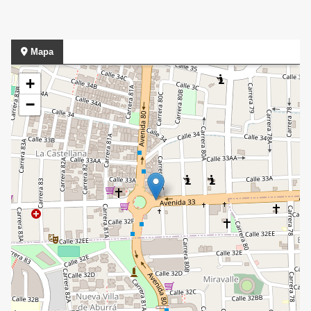
Mapa
+
−