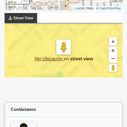
200 m
500 ft
Leaflet
| Wasi - ©
OpenStreetMap
Street View
Ver Ubicación
en
street view
Contáctanos