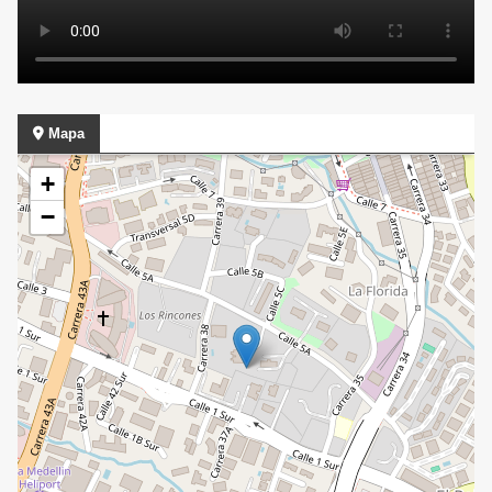
Mapa
+
−