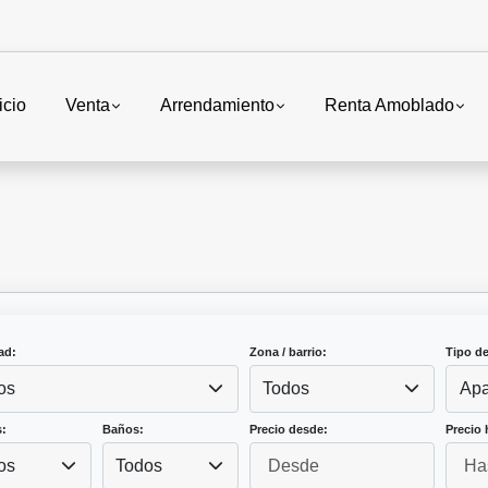
icio
Venta
Arrendamiento
Renta Amoblado
ad:
Zona / barrio:
Tipo d
os
Todos
Apa
:
Baños:
Precio desde:
Precio 
os
Todos