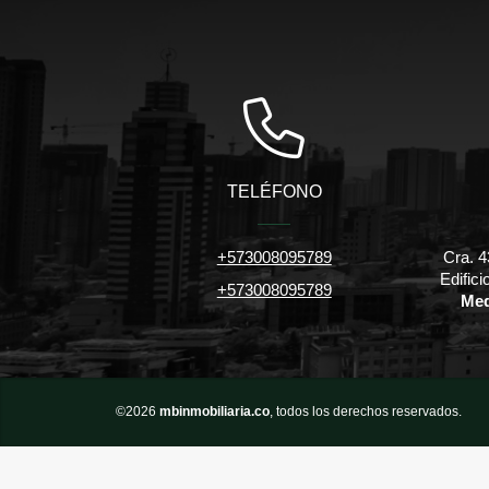
TELÉFONO
+573008095789
Cra. 4
Edific
+573008095789
Med
©2026
mbinmobiliaria.co
, todos los derechos reservados.