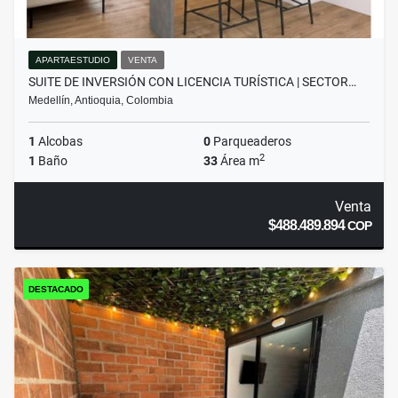
APARTAESTUDIO
VENTA
SUITE DE INVERSIÓN CON LICENCIA TURÍSTICA | SECTOR…
Medellín, Antioquia, Colombia
1
Alcobas
0
Parqueaderos
2
1
Baño
33
Área m
Venta
$488.489.894
COP
DESTACADO