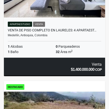
APARTAESTUDIO
VENTA
VENTA DE PISO COMPLETO EN LAURELES: 4 APARTAEST…
Medellín, Antioquia, Colombia
1
Alcobas
0
Parqueaderos
2
1
Baño
32
Área m
Venta
$1.400.000.000
COP
DESTACADO