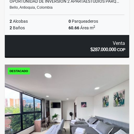
OPORTUNIDAD DE INVERSION 2 APARTAESTUDIOS PARQ…
Bello, Antioquia, Colombia
2
Alcobas
0
Parqueaderos
2
2
Baños
60.66
Área m
Venta
$287.000.000
COP
DESTACADO