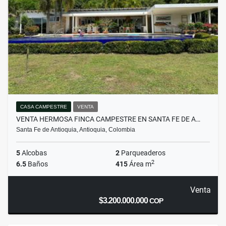
CASA CAMPESTRE
VENTA
VENTA HERMOSA FINCA CAMPESTRE EN SANTA FE DE A…
Santa Fe de Antioquia, Antioquia, Colombia
5
Alcobas
2
Parqueaderos
2
6.5
Baños
415
Área m
Venta
$3.200.000.000
COP