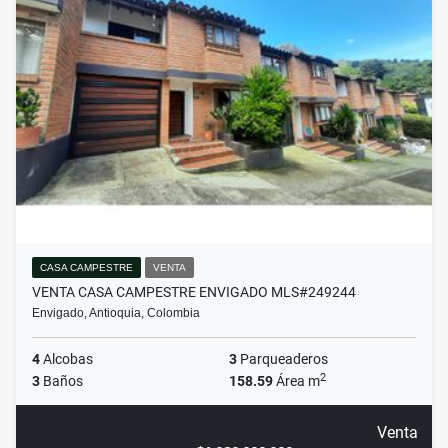
CASA CAMPESTRE
VENTA
VENTA CASA CAMPESTRE ENVIGADO MLS#249244
Envigado, Antioquia, Colombia
4
Alcobas
3
Parqueaderos
2
3
Baños
158.59
Área m
Venta