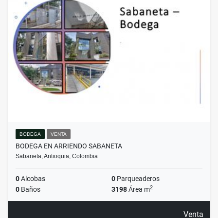
BODEGA
VENTA
BODEGA EN ARRIENDO SABANETA
Sabaneta, Antioquia, Colombia
0
Alcobas
0
Parqueaderos
2
0
Baños
3198
Área m
Venta