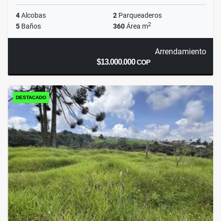
4
Alcobas
2
Parqueaderos
2
5
Baños
360
Área m
Arrendamiento
$13.000.000
COP
DESTACADO