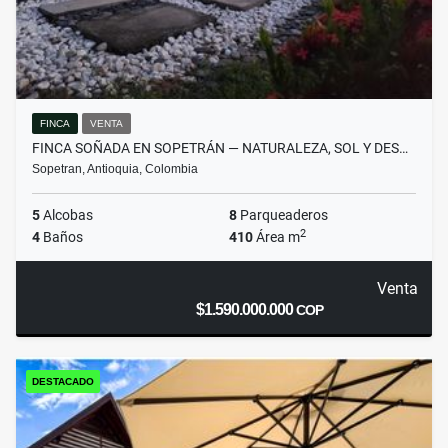
FINCA
VENTA
FINCA SOÑADA EN SOPETRÁN — NATURALEZA, SOL Y DES…
Sopetran, Antioquia, Colombia
5
Alcobas
8
Parqueaderos
2
4
Baños
410
Área m
Venta
$1.590.000.000
COP
DESTACADO