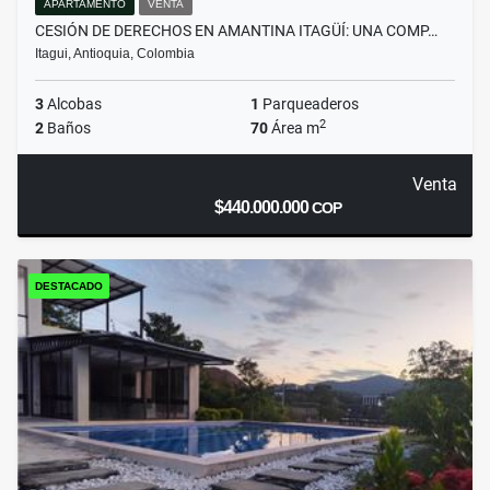
APARTAMENTO
VENTA
CESIÓN DE DERECHOS EN AMANTINA ITAGÜÍ: UNA COMP…
Itagui, Antioquia, Colombia
3
Alcobas
1
Parqueaderos
2
2
Baños
70
Área m
Venta
$440.000.000
COP
DESTACADO