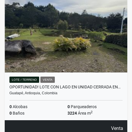
LOTE / TERRENO
VENTA
OPORTUNIDAD! LOTE CON LAGO EN UNIDAD CERRADA EN…
Guatapé, Antioquia, Colombia
0
Alcobas
0
Parqueaderos
2
0
Baños
3224
Área m
Venta