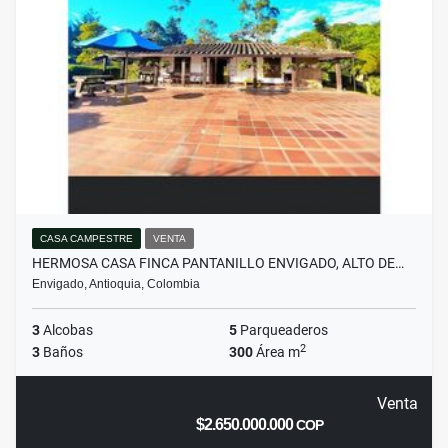
CASA CAMPESTRE
VENTA
HERMOSA CASA FINCA PANTANILLO ENVIGADO, ALTO DE…
Envigado, Antioquia, Colombia
3
Alcobas
5
Parqueaderos
2
3
Baños
300
Área m
Venta
$2.650.000.000
COP