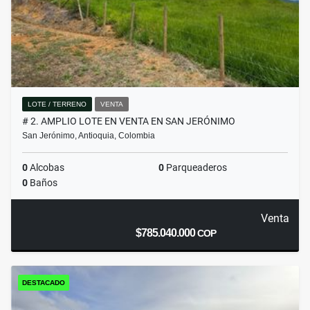
LOTE / TERRENO
VENTA
# 2. AMPLIO LOTE EN VENTA EN SAN JERÓNIMO
San Jerónimo, Antioquia, Colombia
0
Alcobas
0
Parqueaderos
0
Baños
Venta
$785.040.000
COP
DESTACADO