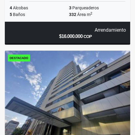
4
Alcobas
3
Parqueaderos
2
5
Baños
332
Área m
Arrendamiento
$16.000.000
COP
DESTACADO