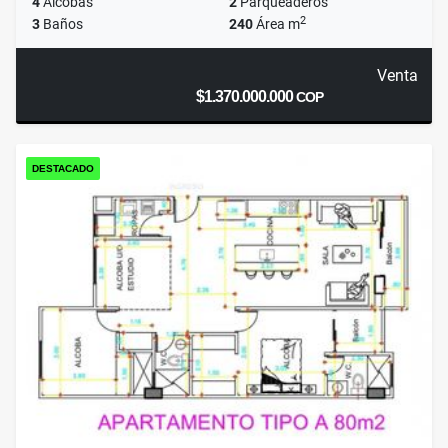
4
Alcobas
2
Parqueaderos
2
3
Baños
240
Área m
Venta
$1.370.000.000
COP
DESTACADO