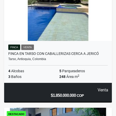
FINCA
VENTA
FINCA EN TARSO CON CABALLERIZAS CERCA A JERICÓ
Tarso, Antioquia, Colombia
4
Alcobas
5
Parqueaderos
2
3
Baños
248
Área m
Venta
$1.850.000.000
COP
DESTACADO