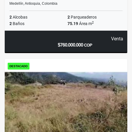
Medellín, Antioquia, Colombia
2
Alcobas
2
Parqueaderos
2
2
Baños
75.19
Área m
Venta
$760.000.000
COP
DESTACADO