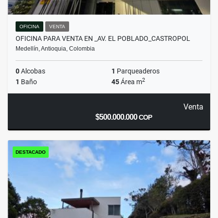
OFICINA
VENTA
OFICINA PARA VENTA EN _AV. EL POBLADO_CASTROPOL
Medellín, Antioquia, Colombia
0
Alcobas
1
Parqueaderos
2
1
Baño
45
Área m
Venta
$500.000.000
COP
DESTACADO