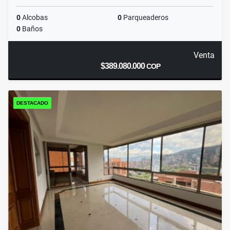
0
Alcobas
0
Parqueaderos
0
Baños
Venta
$389.080.000
COP
DESTACADO