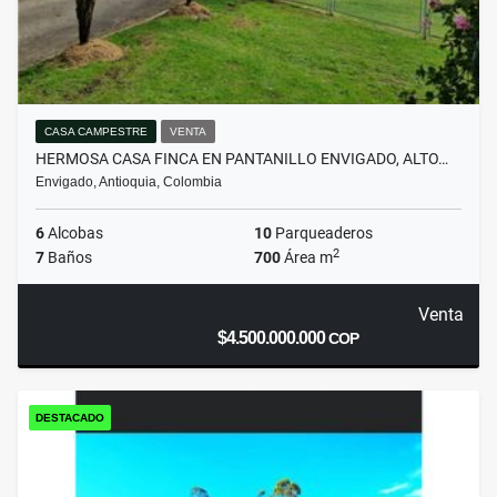
CASA CAMPESTRE
VENTA
HERMOSA CASA FINCA EN PANTANILLO ENVIGADO, ALTO…
Envigado, Antioquia, Colombia
6
Alcobas
10
Parqueaderos
2
7
Baños
700
Área m
Venta
$4.500.000.000
COP
DESTACADO