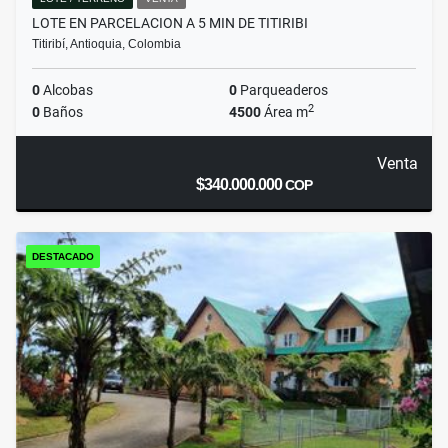
LOTE EN PARCELACION A 5 MIN DE TITIRIBI
Titiribí, Antioquia, Colombia
0
Alcobas
0
Parqueaderos
2
0
Baños
4500
Área m
Venta
$340.000.000
COP
DESTACADO