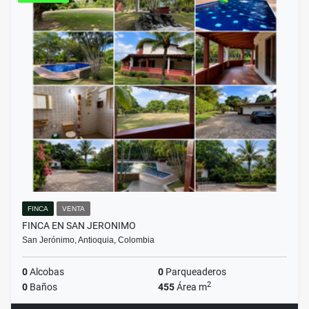
FINCA
VENTA
FINCA EN SAN JERONIMO
San Jerónimo, Antioquia, Colombia
0
Alcobas
0
Parqueaderos
2
0
Baños
455
Área m