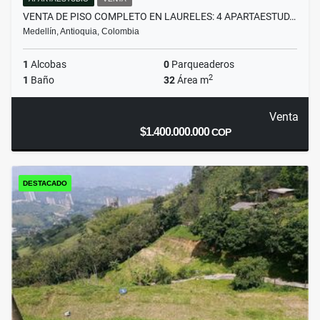
VENTA DE PISO COMPLETO EN LAURELES: 4 APARTAESTUD…
Medellín, Antioquia, Colombia
1
Alcobas
0
Parqueaderos
2
1
Baño
32
Área m
Venta
$1.400.000.000
COP
DESTACADO