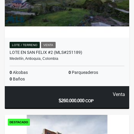
LOTE / TERRENO
VENTA
LOTE EN SAN FELIX #2 (MLS#251189)
Medellín, Antioquia, Colombia
0
Alcobas
0
Parqueaderos
0
Baños
Venta
$260.000.000
COP
DESTACADO