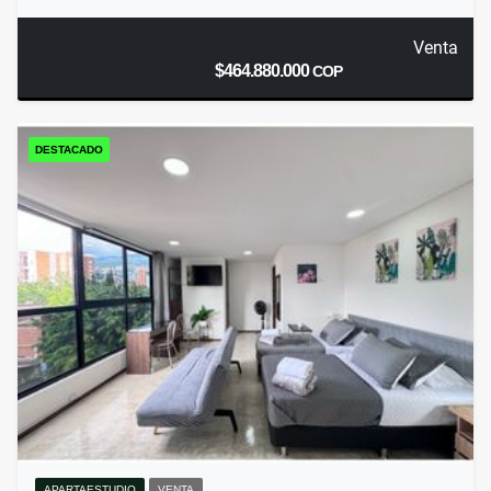
Venta
$464.880.000
COP
DESTACADO
APARTAESTUDIO
VENTA