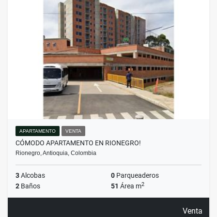
APARTAMENTO
VENTA
CÓMODO APARTAMENTO EN RIONEGRO!
Rionegro, Antioquia, Colombia
3
Alcobas
0
Parqueaderos
2
2
Baños
51
Área m
Venta