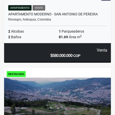
APARTAMENTO
VENTA
APARTAMENTO MODERNO - SAN ANTONIO DE PEREIRA
Rionegro, Antioquia, Colombia
2
Alcobas
1
Parqueaderos
2
2
Baños
81.69
Área m
Venta
$580.000.000
COP
DESTACADO