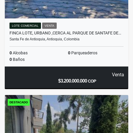
LOTE COMERCIAL
VENTA
FINCA LOTE, URBANO ,CERCA AL PARQUE DE SANTAFE DE…
Santa Fe de Antioquia, Antioquia, Colombia
0
Alcobas
0
Parqueaderos
0
Baños
Venta
$3.200.000.000
COP
DESTACADO