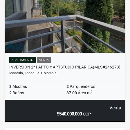
APARTAMENTO
VENTA
INVERSION 2*1 APTO Y APTSTUDIO PILARICA(MLS#246273)
Medellín, Antioquia, Colombia
3
Alcobas
2
Parqueaderos
2
2
Baños
87.00
Área m
Venta
$540.000.000
COP