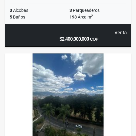
3
Alcobas
3
Parqueaderos
2
5
Baños
198
Área m
Venta
$2.400.000.000
COP