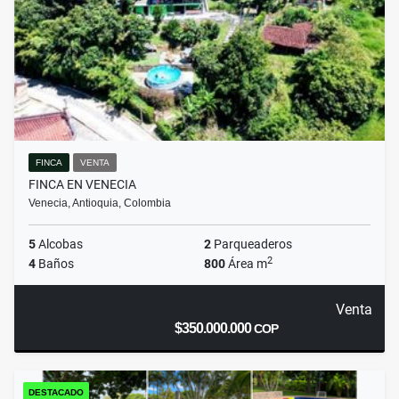
FINCA
VENTA
FINCA EN VENECIA
Venecia, Antioquia, Colombia
5
Alcobas
2
Parqueaderos
2
4
Baños
800
Área m
Venta
$350.000.000
COP
DESTACADO