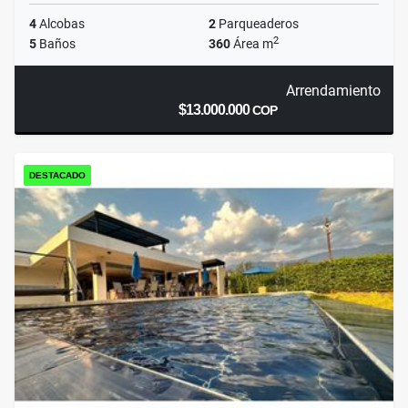
4
Alcobas
2
Parqueaderos
2
5
Baños
360
Área m
Arrendamiento
$13.000.000
COP
DESTACADO