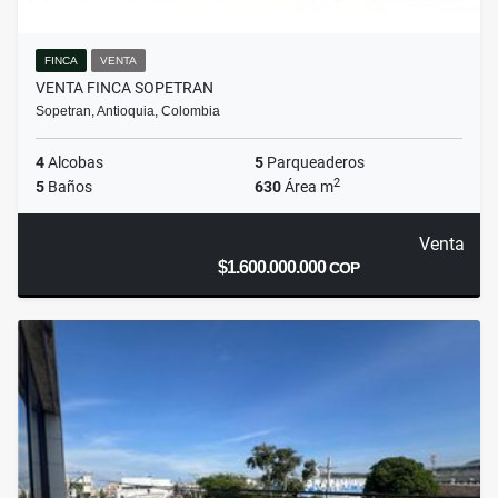
FINCA
VENTA
VENTA FINCA SOPETRAN
Sopetran, Antioquia, Colombia
4
Alcobas
5
Parqueaderos
2
5
Baños
630
Área m
Venta
$1.600.000.000
COP