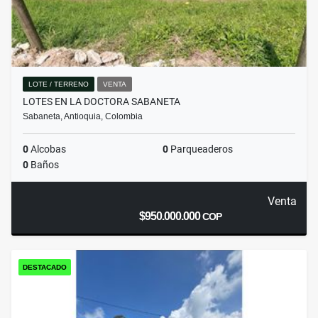
LOTE / TERRENO
VENTA
LOTES EN LA DOCTORA SABANETA
Sabaneta, Antioquia, Colombia
0
Alcobas
0
Parqueaderos
0
Baños
Venta
$950.000.000
COP
DESTACADO