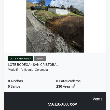
LOTE / TERRENO
VENTA
LOTE BODEGA - SAN CRISTOBAL
Medellín, Antioquia, Colombia
0
Alcobas
0
Parqueaderos
2
0
Baños
230
Área m
Venta
$563.850.000
COP