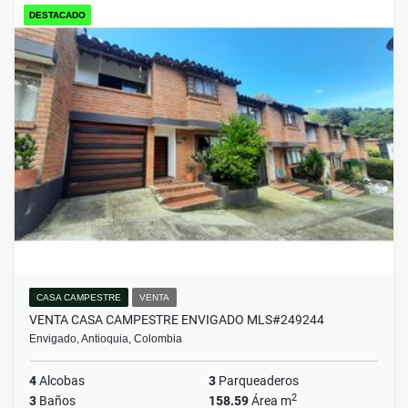
DESTACADO
CASA CAMPESTRE
VENTA
VENTA CASA CAMPESTRE ENVIGADO MLS#249244
Envigado, Antioquia, Colombia
4
Alcobas
3
Parqueaderos
2
3
Baños
158.59
Área m