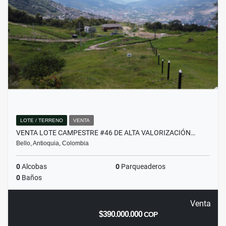
LOTE / TERRENO
VENTA
VENTA LOTE CAMPESTRE #46 DE ALTA VALORIZACIÓN…
Bello, Antioquia, Colombia
0
Alcobas
0
Parqueaderos
0
Baños
Venta
$390.000.000
COP