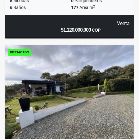
5
Alcobas
0
Parqueaderos
2
6
Baños
177
Área m
Venta
$1.120.000.000
COP
DESTACADO