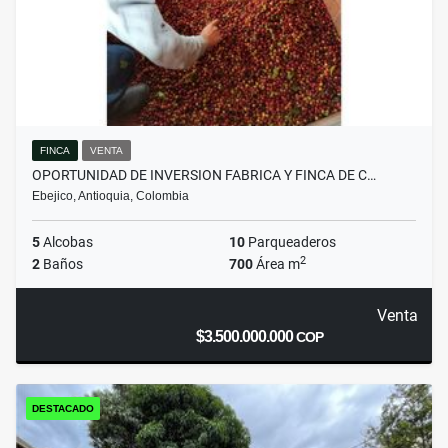
FINCA
VENTA
OPORTUNIDAD DE INVERSION FABRICA Y FINCA DE C…
Ebejico, Antioquia, Colombia
5
Alcobas
10
Parqueaderos
2
2
Baños
700
Área m
Venta
$3.500.000.000
COP
DESTACADO