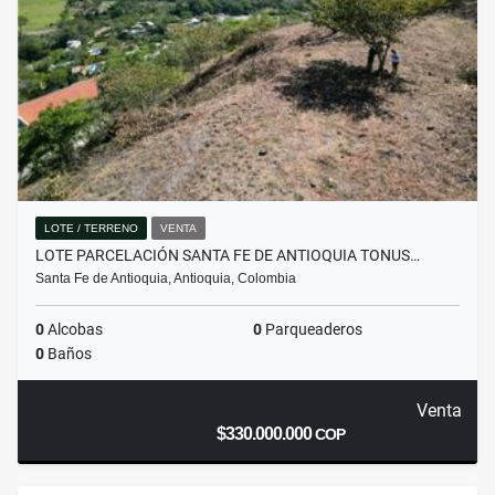
LOTE / TERRENO
VENTA
LOTE PARCELACIÓN SANTA FE DE ANTIOQUIA TONUS…
Santa Fe de Antioquia, Antioquia, Colombia
0
Alcobas
0
Parqueaderos
0
Baños
Venta
$330.000.000
COP