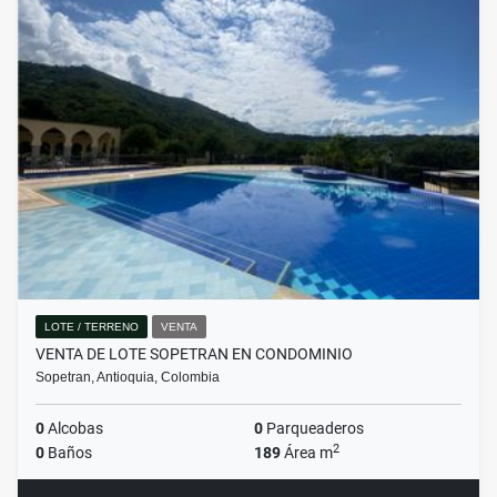
LOTE / TERRENO
VENTA
VENTA DE LOTE SOPETRAN EN CONDOMINIO
Sopetran, Antioquia, Colombia
0
Alcobas
0
Parqueaderos
2
0
Baños
189
Área m