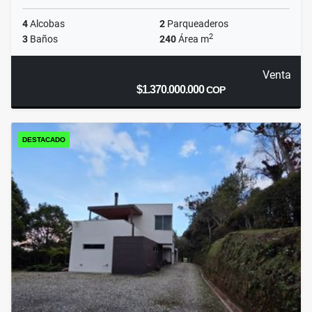
4
Alcobas
2
Parqueaderos
2
3
Baños
240
Área m
Venta
$1.370.000.000
COP
DESTACADO