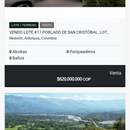
LOTE / TERRENO
VENTA
VENDO LOTE #17 POBLADO DE SAN CRISTÓBAL, LOT…
Medellín, Antioquia, Colombia
0
Alcobas
0
Parqueaderos
0
Baños
Venta
$620.000.000
COP