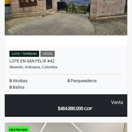
LOTE / TERRENO
VENTA
LOTE EN SAN FELIX #42
Medellín, Antioquia, Colombia
0
Alcobas
0
Parqueaderos
0
Baños
Venta
$464.880.000
COP
DESTACADO