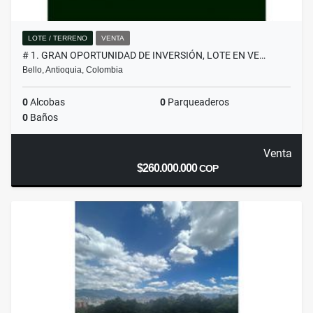
LOTE / TERRENO
VENTA
# 1. GRAN OPORTUNIDAD DE INVERSIÓN, LOTE EN VE…
Bello, Antioquia, Colombia
0
Alcobas
0
Parqueaderos
0
Baños
Venta
$260.000.000
COP