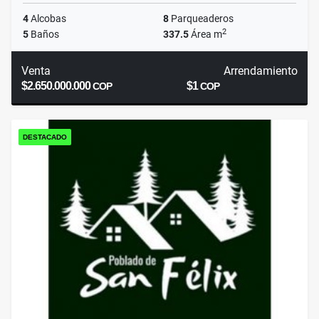
4
Alcobas
8
Parqueaderos
2
5
Baños
337.5
Área m
Venta
Arrendamiento
$2.650.000.000
$1
COP
COP
DESTACADO