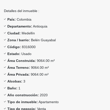
Detalles del inmueble :
País:
Colombia
Departamento:
Antioquia
Ciudad:
Medellín
Zona / barrio:
Belén Guayabal
Código:
8316000
Estado:
Usado
Área Construida:
9064.00 m²
Área Terreno:
9064.00 m²
Área Privada:
9064.00 m²
Alcobas:
3
Baño:
1
Año construcción:
2020
Tipo de inmueble:
Apartamento
Tipo de negocio:
Venta