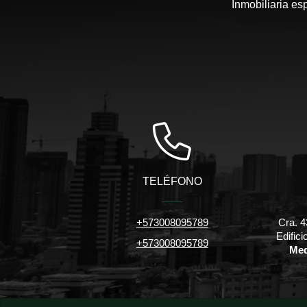
Inmobiliaria es
TELÉFONO
+573008095789
Cra. 4
Edific
+573008095789
Med