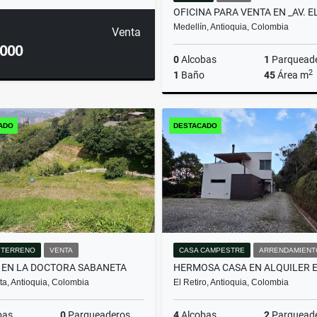
Medellín, Antioquia, Colombia
Venta
.000
0
Alcobas
1
Parquead
2
1
Baño
45
Área m
ADO
DESTACADO
$500.000.000
/ TERRENO
VENTA
CASA CAMPESTRE
ARRENDAMIENT
 EN LA DOCTORA SABANETA
a, Antioquia, Colombia
El Retiro, Antioquia, Colombia
bas
0
Parqueaderos
4
Alcobas
2
Parquead