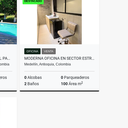
DESTACADO
$780.000.000
OFICINA
VENTA
FINCA LOTE, URBANO ,CERCA AL PARQUE DE SANTAFE DE ANTIOQUIA
MODERNA OFICINA EN SECTOR ESTRATÉGICO DE LAURELES!
lombia
Medellín, Antioquia, Colombia
eros
0
Alcobas
0
Parqueaderos
2
2
Baños
100
Área m
Venta
Venta
$980.000.000