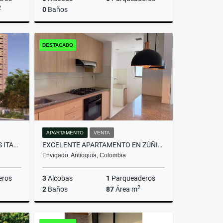
2
0
Baños
miento
Venta
DESTACADO
$350.000.000
APARTAMENTO
VENTA
APTO PARA ESTRENAR DITAIRES ITAGUI
EXCELENTE APARTAMENTO EN ZÚÑIGA | UBICACIÓN ESTRATÉGICA Y SEGURA
Envigado, Antioquia, Colombia
eros
3
Alcobas
1
Parqueaderos
2
2
Baños
87
Área m
Venta
Venta