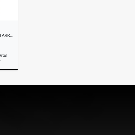
APARTAMENTO DE 332 MTRS EN ARRIENDO EN EL POBLADO, MEDELLÍN
eros
2
miento