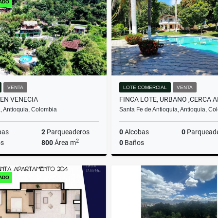
ADO
$2.650.000.000
$550.000.000
VENTA
LOTE COMERCIAL
VENTA
 EN VENECIA
, Antioquia, Colombia
Santa Fe de Antioquia, Antioquia, Co
bas
2
Parqueaderos
0
Alcobas
0
Parquead
2
s
800
Área m
0
Baños
Venta
ADO
$350.000.000
$3.200.000.000