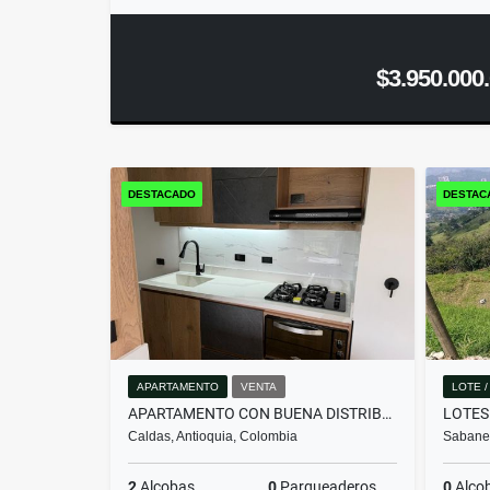
$3.950.000
DESTACADO
DESTAC
APARTAMENTO
VENTA
LOTE 
APARTAMENTO CON BUENA DISTRIBUCIÓN Y ENTORNO TRANQUILO EN CALDAS
LOTES
Caldas, Antioquia, Colombia
Sabanet
2
Alcobas
0
Parqueaderos
0
Alco