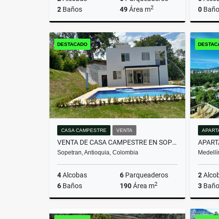
2
2
Baños
49
Área m
0
Baño
Venta
DESTACADO
DESTAC
$267.000.000
CASA CAMPESTRE
VENTA
APART
VENTA DE CASA CAMPESTRE EN SOPETRAN (MLS#251476)
Sopetran, Antioquia, Colombia
Medellí
4
Alcobas
6
Parqueaderos
2
Alco
2
6
Baños
190
Área m
3
Baño
Venta