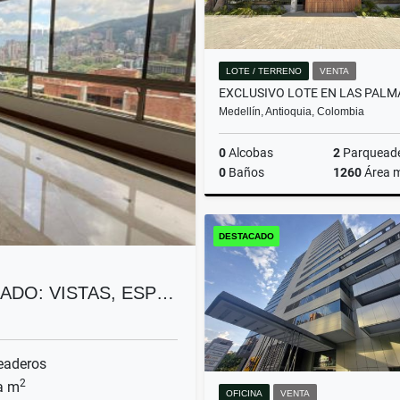
LOTE / TERRENO
VENTA
Medellín, Antioquia, Colombia
0
Alcobas
2
Parquead
0
Baños
1260
Área 
DESTACADO
$1.790.000.000
ADO: VISTAS, ESP…
eaderos
2
a m
OFICINA
VENTA