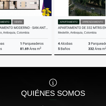
AMENTO
VENTA
APARTAMENTO
ARRENDAMIENTO
APARTAMENTO MODERNO - SAN ANTONIO DE PEREIRA
o, Antioquia, Colombia
Medellín, Antioquia, Colombia
bas
1
Parqueaderos
4
Alcobas
3
Parquead
2
s
81.69
Área m
5
Baños
332
Área m
Venta
Arrenda
$580.000.000
$16.000.000
QUIÉNES SOMOS