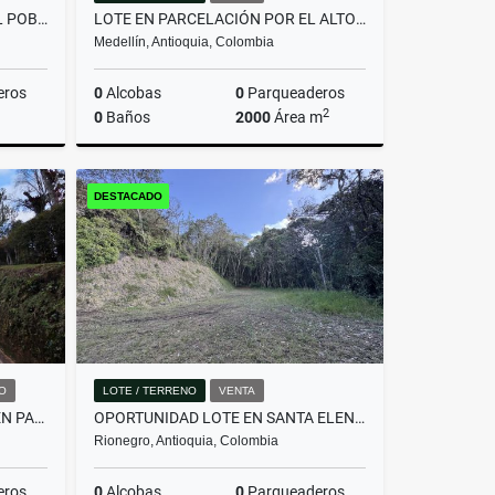
OFICINA PARA VENTA EN _AV. EL POBLADO_CASTROPOL
LOTE EN PARCELACIÓN POR EL ALTO DE PALMAS CON LICENCIA
Medellín, Antioquia, Colombia
eros
0
Alcobas
0
Parqueaderos
2
0
Baños
2000
Área m
Venta
Venta
DESTACADO
$700.000.000
O
LOTE / TERRENO
VENTA
HERMOSA CASA EN ALQUILER EN PARCELACIÓN CAMPESTRE EN EL RETIRO
OPORTUNIDAD LOTE EN SANTA ELENA RODEADO DE BOSQUE
Rionegro, Antioquia, Colombia
eros
0
Alcobas
0
Parqueaderos