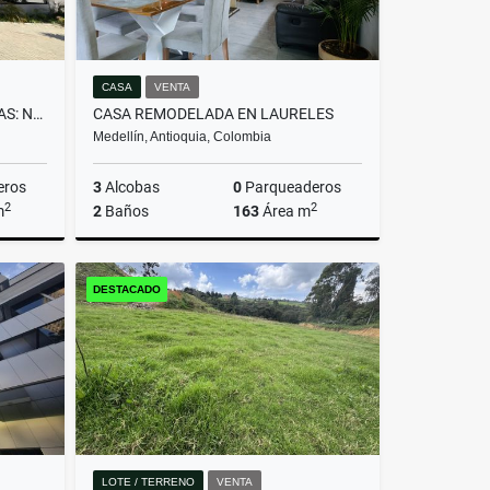
CASA
VENTA
EXCLUSIVO LOTE EN LAS PALMAS: NATURALEZA Y PASIÓN EQUINA
CASA REMODELADA EN LAURELES
Medellín, Antioquia, Colombia
eros
3
Alcobas
0
Parqueaderos
2
2
m
2
Baños
163
Área m
Venta
Venta
DESTACADO
$750.000.000
LOTE / TERRENO
VENTA