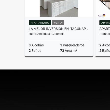
APARTAMENTO
VENTA
APART
LA MEJOR INVERSIÓN EN ITAGÜÍ: APARTAMENTO CON GRAN UBICACIÓN.
Itagui, Antioquia, Colombia
Rionegr
3
Alcobas
1
Parqueaderos
2
Alco
2
2
Baños
73
Área m
2
Baño
Venta
$600.000.000