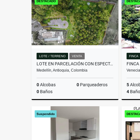
DESTACADO
DESTAC
$800.000.000
LOTE / TERRENO
VENTA
FINCA
LOTE EN PARCELACIÓN CON ESPECTACULAR VISTA SOBRE MEDELLÍN
FINCA
Medellín, Antioquia, Colombia
Venecia
0
Alcobas
0
Parqueaderos
5
Alco
0
Baños
4
Baño
Venta
Suspendido
DESTAC
$3.428.000.000