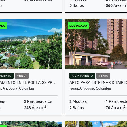
s
5
Baños
360
Área m
Venta
Arrenda
ADO
DESTACADO
$950.000.000
$13.000.000
AMENTO
VENTA
APARTAMENTO
VENTA
APARTAMENTO EN EL POBLADO, PROYECTO NUEVO PARA DISEÑAR A TU ESTILO
n, Antioquia, Colombia
Itagui, Antioquia, Colombia
bas
3
Parqueaderos
3
Alcobas
1
Parquead
2
2
s
243
Área m
2
Baños
70
Área m
Venta