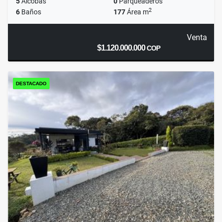
5
Alcobas
0
Parqueaderos
2
6
Baños
177
Área m
Venta
$1.120.000.000
COP
DESTACADO