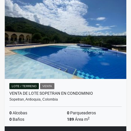
LOTE / TERRENO
VENTA
VENTA DE LOTE SOPETRAN EN CONDOMINIO
Sopetran, Antioquia, Colombia
0
Alcobas
0
Parqueaderos
2
0
Baños
189
Área m