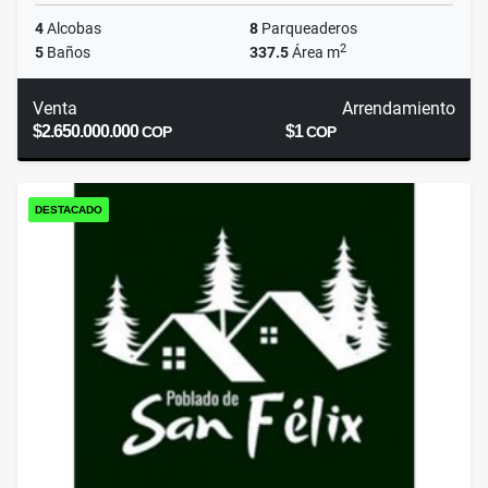
4
Alcobas
8
Parqueaderos
2
5
Baños
337.5
Área m
Venta
Arrendamiento
$2.650.000.000
$1
COP
COP
DESTACADO