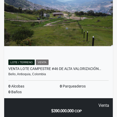
LOTE / TERRENO
VENTA
VENTA LOTE CAMPESTRE #46 DE ALTA VALORIZACIÓN…
Bello, Antioquia, Colombia
0
Alcobas
0
Parqueaderos
0
Baños
Venta
$390.000.000
COP