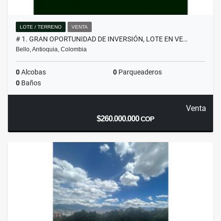
LOTE / TERRENO
VENTA
# 1. GRAN OPORTUNIDAD DE INVERSIÓN, LOTE EN VE…
Bello, Antioquia, Colombia
0
Alcobas
0
Parqueaderos
0
Baños
Venta
$260.000.000
COP