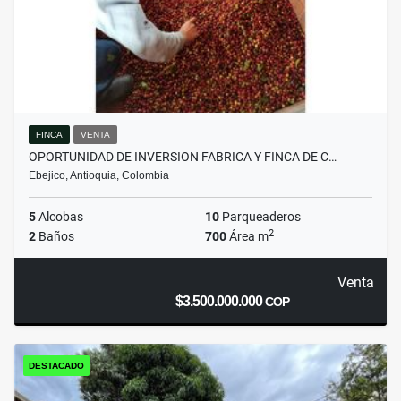
FINCA
VENTA
OPORTUNIDAD DE INVERSION FABRICA Y FINCA DE C…
Ebejico, Antioquia, Colombia
5
Alcobas
10
Parqueaderos
2
2
Baños
700
Área m
Venta
$3.500.000.000
COP
DESTACADO