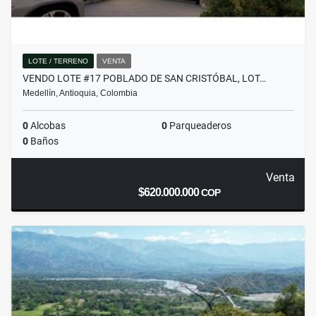
LOTE / TERRENO
VENTA
VENDO LOTE #17 POBLADO DE SAN CRISTÓBAL, LOT…
Medellín, Antioquia, Colombia
0
Alcobas
0
Parqueaderos
0
Baños
Venta
$620.000.000
COP