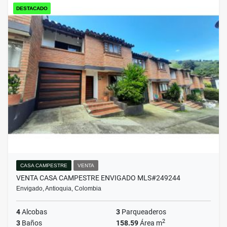
DESTACADO
CASA CAMPESTRE
VENTA
VENTA CASA CAMPESTRE ENVIGADO MLS#249244
Envigado, Antioquia, Colombia
4
Alcobas
3
Parqueaderos
2
3
Baños
158.59
Área m