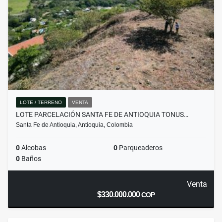
LOTE / TERRENO
VENTA
LOTE PARCELACIÓN SANTA FE DE ANTIOQUIA TONUS…
Santa Fe de Antioquia, Antioquia, Colombia
0
Alcobas
0
Parqueaderos
0
Baños
Venta
$330.000.000
COP