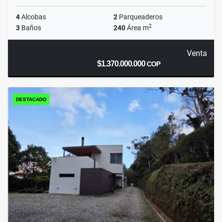
4
Alcobas
2
Parqueaderos
2
3
Baños
240
Área m
Venta
$1.370.000.000
COP
DESTACADO