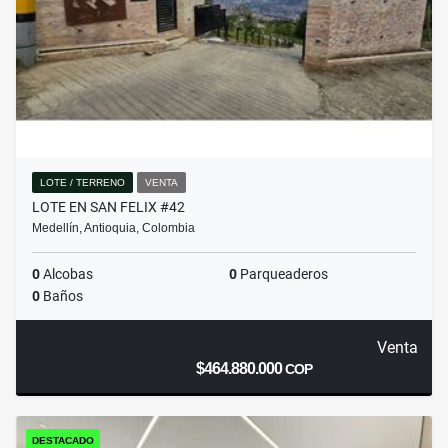
LOTE / TERRENO
VENTA
LOTE EN SAN FELIX #42
Medellín, Antioquia, Colombia
0
Alcobas
0
Parqueaderos
0
Baños
Venta
$464.880.000
COP
DESTACADO