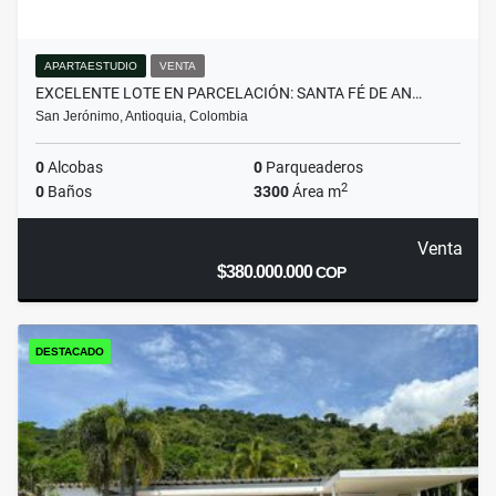
APARTAESTUDIO
VENTA
EXCELENTE LOTE EN PARCELACIÓN: SANTA FÉ DE AN…
San Jerónimo, Antioquia, Colombia
0
Alcobas
0
Parqueaderos
2
0
Baños
3300
Área m
Venta
$380.000.000
COP
DESTACADO