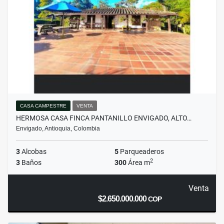
CASA CAMPESTRE
VENTA
HERMOSA CASA FINCA PANTANILLO ENVIGADO, ALTO…
Envigado, Antioquia, Colombia
3
Alcobas
5
Parqueaderos
2
3
Baños
300
Área m
Venta
$2.650.000.000
COP