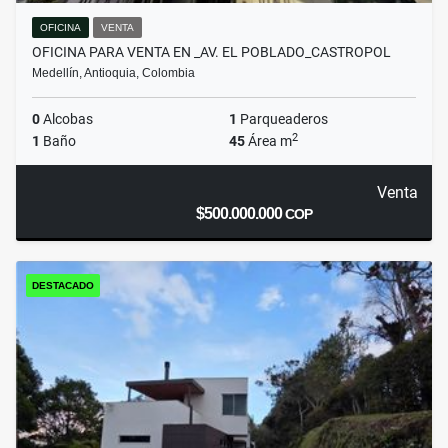
OFICINA
VENTA
OFICINA PARA VENTA EN _AV. EL POBLADO_CASTROPOL
Medellín, Antioquia, Colombia
0
Alcobas
1
Parqueaderos
2
1
Baño
45
Área m
Venta
$500.000.000
COP
DESTACADO