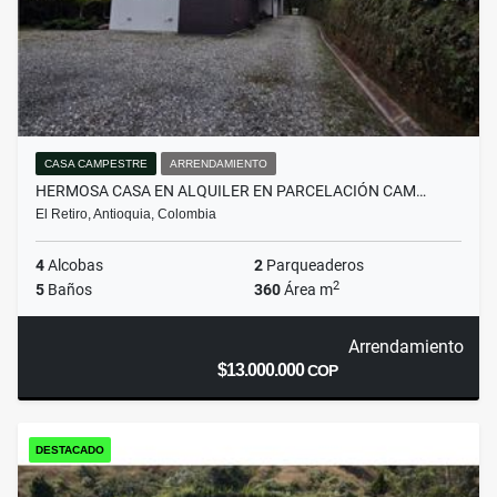
CASA CAMPESTRE
ARRENDAMIENTO
HERMOSA CASA EN ALQUILER EN PARCELACIÓN CAM…
El Retiro, Antioquia, Colombia
4
Alcobas
2
Parqueaderos
2
5
Baños
360
Área m
Arrendamiento
$13.000.000
COP
DESTACADO