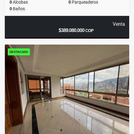
0
Alcobas
0
Parqueaderos
0
Baños
Venta
$389.080.000
COP
DESTACADO