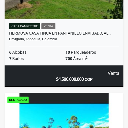
CASA CAMPESTRE
VENTA
HERMOSA CASA FINCA EN PANTANILLO ENVIGADO, AL…
Envigado, Antioquia, Colombia
6
Alcobas
10
Parqueaderos
2
7
Baños
700
Área m
Venta
$4.500.000.000
COP
DESTACADO