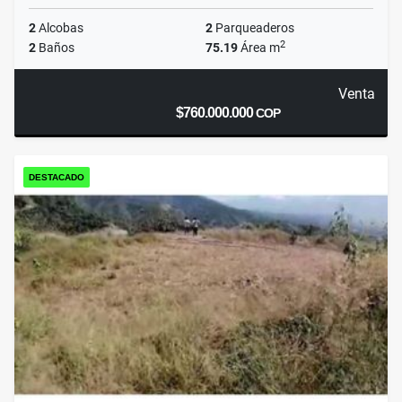
2
Alcobas
2
Parqueaderos
2
2
Baños
75.19
Área m
Venta
$760.000.000
COP
DESTACADO