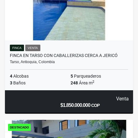
FINCA
VENTA
FINCA EN TARSO CON CABALLERIZAS CERCA A JERICÓ
Tarso, Antioquia, Colombia
4
Alcobas
5
Parqueaderos
2
3
Baños
248
Área m
Venta
$1.850.000.000
COP
DESTACADO