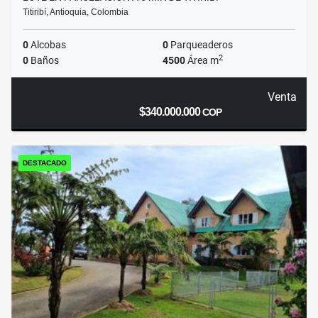
Titiribí, Antioquia, Colombia
0
Alcobas
0
Parqueaderos
2
0
Baños
4500
Área m
Venta
$340.000.000
COP
DESTACADO