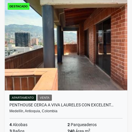
DESTACADO
APARTAMENTO
VENTA
PENTHOUSE CERCA A VIVA LAURELES CON EXCELENT…
Medellín, Antioquia, Colombia
4
Alcobas
2
Parqueaderos
2
3
Baños
240
Área m