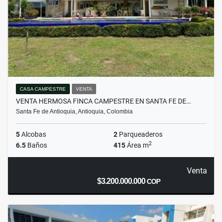
CASA CAMPESTRE
VENTA
VENTA HERMOSA FINCA CAMPESTRE EN SANTA FE DE…
Santa Fe de Antioquia, Antioquia, Colombia
5
Alcobas
2
Parqueaderos
2
6.5
Baños
415
Área m
Venta
$3.200.000.000
COP