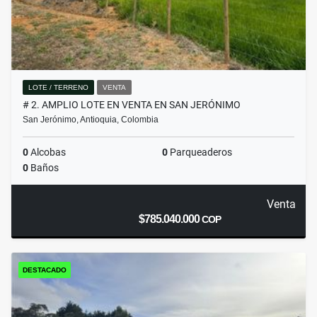
LOTE / TERRENO
VENTA
# 2. AMPLIO LOTE EN VENTA EN SAN JERÓNIMO
San Jerónimo, Antioquia, Colombia
0
Alcobas
0
Parqueaderos
0
Baños
Venta
$785.040.000
COP
DESTACADO