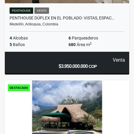
PENTHOUSE
VENTA
PENTHOUSE DÚPLEX EN EL POBLADO: VISTAS, ESPAC…
Medellín, Antioquia, Colombia
4
Alcobas
6
Parqueaderos
2
5
Baños
680
Área m
Venta
$3.950.000.000
COP
DESTACADO