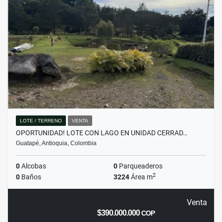
LOTE / TERRENO
VENTA
OPORTUNIDAD! LOTE CON LAGO EN UNIDAD CERRAD…
Guatapé, Antioquia, Colombia
0
Alcobas
0
Parqueaderos
2
0
Baños
3224
Área m
Venta
$390.000.000
COP