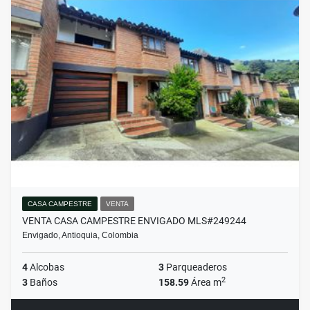
CASA CAMPESTRE
VENTA
VENTA CASA CAMPESTRE ENVIGADO MLS#249244
Envigado, Antioquia, Colombia
4
Alcobas
3
Parqueaderos
2
3
Baños
158.59
Área m