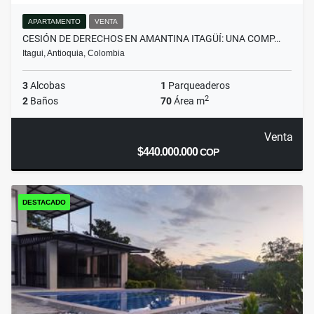
APARTAMENTO
VENTA
CESIÓN DE DERECHOS EN AMANTINA ITAGÜÍ: UNA COMP…
Itagui, Antioquia, Colombia
3
Alcobas
1
Parqueaderos
2
2
Baños
70
Área m
Venta
$440.000.000
COP
DESTACADO