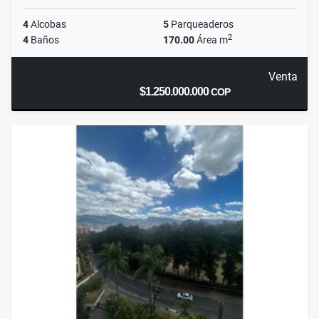
4
Alcobas
5
Parqueaderos
2
4
Baños
170.00
Área m
Venta
$1.250.000.000
COP