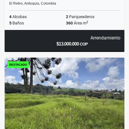
El Retiro, Antioquia, Colombia
4
Alcobas
2
Parqueaderos
2
5
Baños
360
Área m
Arrendamiento
$13.000.000
COP
DESTACADO