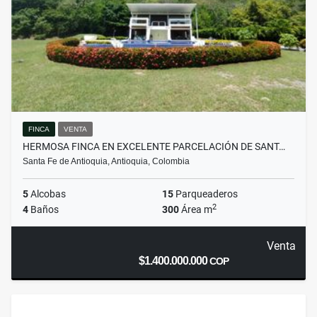
FINCA
VENTA
HERMOSA FINCA EN EXCELENTE PARCELACIÓN DE SANT…
Santa Fe de Antioquia, Antioquia, Colombia
5
Alcobas
15
Parqueaderos
2
4
Baños
300
Área m
Venta
$1.400.000.000
COP