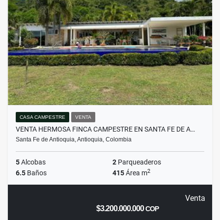
CASA CAMPESTRE
VENTA
VENTA HERMOSA FINCA CAMPESTRE EN SANTA FE DE A…
Santa Fe de Antioquia, Antioquia, Colombia
5
Alcobas
2
Parqueaderos
2
6.5
Baños
415
Área m
Venta
$3.200.000.000
COP