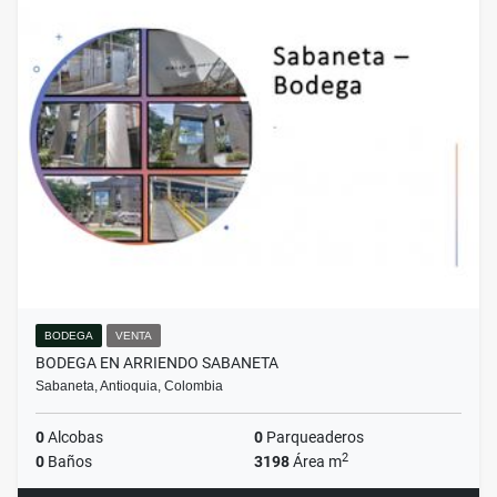
BODEGA
VENTA
BODEGA EN ARRIENDO SABANETA
Sabaneta, Antioquia, Colombia
0
Alcobas
0
Parqueaderos
2
0
Baños
3198
Área m