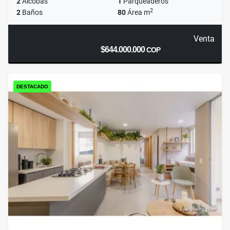
2
Alcobas
1
Parqueaderos
2
2
Baños
80
Área m
Venta
$644.000.000
COP
DESTACADO