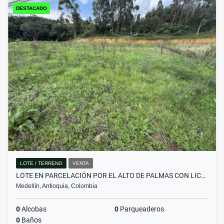
DESTACADO
LOTE / TERRENO
VENTA
LOTE EN PARCELACIÓN POR EL ALTO DE PALMAS CON LIC…
Medellín, Antioquia, Colombia
0
Alcobas
0
Parqueaderos
0
Baños