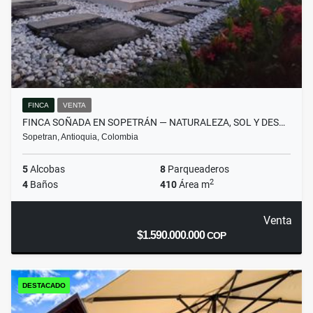
FINCA
VENTA
FINCA SOÑADA EN SOPETRÁN — NATURALEZA, SOL Y DES…
Sopetran, Antioquia, Colombia
5
Alcobas
8
Parqueaderos
2
4
Baños
410
Área m
Venta
$1.590.000.000
COP
DESTACADO