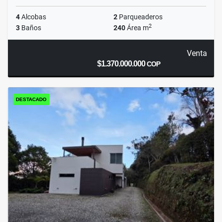
4
Alcobas
2
Parqueaderos
2
3
Baños
240
Área m
Venta
$1.370.000.000
COP
DESTACADO