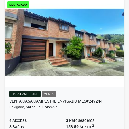
DESTACADO
CASA CAMPESTRE
VENTA
VENTA CASA CAMPESTRE ENVIGADO MLS#249244
Envigado, Antioquia, Colombia
4
Alcobas
3
Parqueaderos
2
3
Baños
158.59
Área m