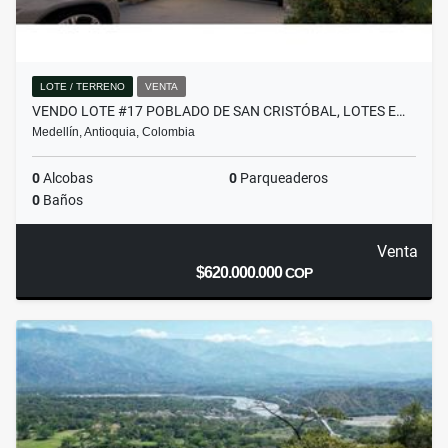
LOTE / TERRENO
VENTA
VENDO LOTE #17 POBLADO DE SAN CRISTÓBAL, LOTES E…
Medellín, Antioquia, Colombia
0
Alcobas
0
Parqueaderos
0
Baños
Venta
$620.000.000
COP