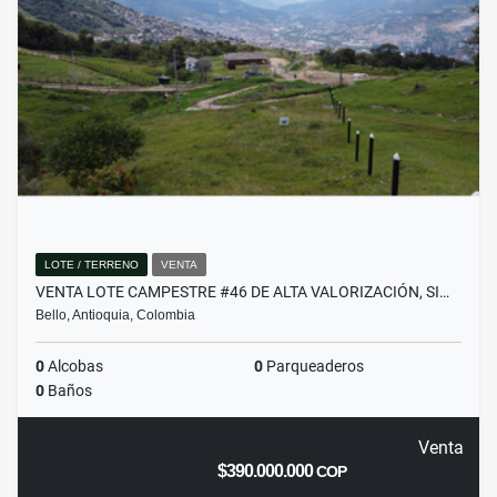
LOTE / TERRENO
VENTA
VENTA LOTE CAMPESTRE #46 DE ALTA VALORIZACIÓN, SI…
Bello, Antioquia, Colombia
0
Alcobas
0
Parqueaderos
0
Baños
Venta
$390.000.000
COP