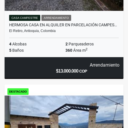
CASA CAMPESTRE
ARRENDAMIENTO
HERMOSA CASA EN ALQUILER EN PARCELACIÓN CAMPES…
El Retiro, Antioquia, Colombia
4
Alcobas
2
Parqueaderos
2
5
Baños
360
Área m
Arrendamiento
$13.000.000
COP
DESTACADO