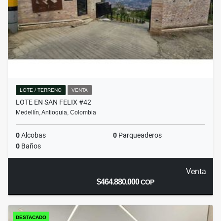
LOTE / TERRENO
VENTA
LOTE EN SAN FELIX #42
Medellín, Antioquia, Colombia
0
Alcobas
0
Parqueaderos
0
Baños
Venta
$464.880.000
COP
DESTACADO