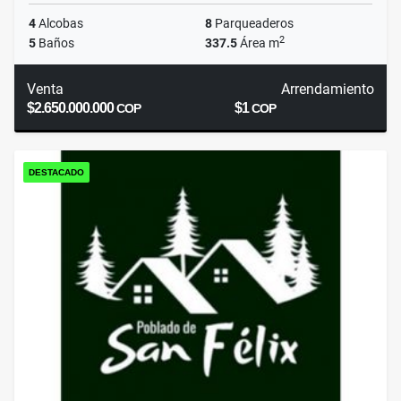
4
Alcobas
8
Parqueaderos
2
5
Baños
337.5
Área m
Venta
Arrendamiento
$2.650.000.000
$1
COP
COP
DESTACADO