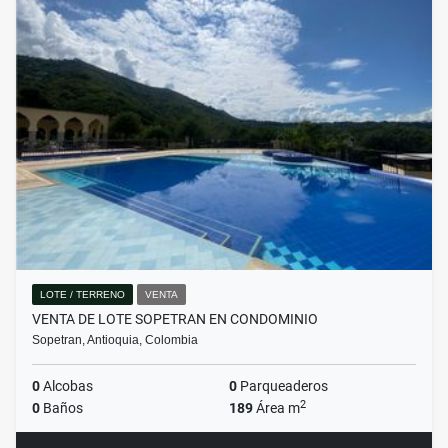
LOTE / TERRENO
VENTA
VENTA DE LOTE SOPETRAN EN CONDOMINIO
Sopetran, Antioquia, Colombia
0
Alcobas
0
Parqueaderos
2
0
Baños
189
Área m