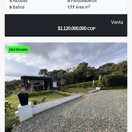
5
Alcobas
0
Parqueaderos
2
6
Baños
177
Área m
Venta
$1.120.000.000
COP
DESTACADO